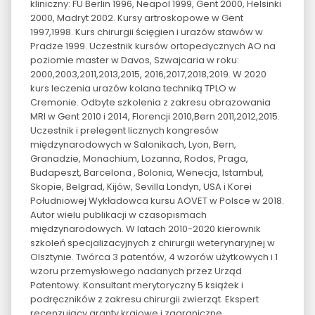
kliniczny: FU Berlin 1996, Neapol 1999, Gent 2000, Helsinki
2000, Madryt 2002. Kursy artroskopowe w Gent
1997,1998. Kurs chirurgii ścięgien i urazów stawów w
Pradze 1999. Uczestnik kursów ortopedycznych AO na
poziomie master w Davos, Szwajcaria w roku:
2000,2003,2011,2013,2015, 2016,2017,2018,2019. W 2020
kurs leczenia urazów kolana techniką TPLO w
Cremonie. Odbyte szkolenia z zakresu obrazowania
MRI w Gent 2010 i 2014, Florencji 2010,Bern 2011,2012,2015.
Uczestnik i prelegent licznych kongresów
międzynarodowych w Salonikach, Lyon, Bern,
Granadzie, Monachium, Lozanna, Rodos, Praga,
Budapeszt, Barcelona , Bolonia, Wenecja, Istambuł,
Skopie, Belgrad, Kijów, Sevilla Londyn, USA i Korei
Południowej Wykładowca kursu AOVET w Polsce w 2018.
Autor wielu publikacji w czasopismach
międzynarodowych. W latach 2010-2020 kierownik
szkoleń specjalizacyjnych z chirurgii weterynaryjnej w
Olsztynie. Twórca 3 patentów, 4 wzorów użytkowych i 1
wzoru przemysłowego nadanych przez Urząd
Patentowy. Konsultant merytoryczny 5 książek i
podręczników z zakresu chirurgii zwierząt. Ekspert
recenzujący granty krajowe i zagraniczne.