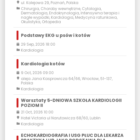
ul. Kolejowa 29, Poznań, Polska
Chirurgia
,
Choroby wewnętrzne
,
Cytologia
,
Dermatologia
,
Endokrynologia
,
Intensywna terapia i
nagłe wypadki
,
Kardiologia
,
Medycyna ratunkowa
,
Okulistyka
,
Ortopedia
Podstawy EKG u psów i kotów
29 Sep, 2026 18:00
Kardiologia
Kardiologia kotów
9 Oct, 2026 09:00
aleja Jana Kasprowicza 64/66, Wrocław, 51-137,
Polska
Kardiologia
Warsztaty 5-DNIOWA SZKOŁA KARDIOLOGII
POZIOM II
21 Oct, 2026 10:00
Hotel Victoria ul Narutowicza 68/60, Lublin
Kardiologia
ECHOKARDIOGRAFIA I USG PŁUC DLA LEKARZA