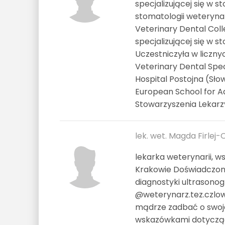
specjalizującej się w 
stomatologii weteryna
Veterinary Dental Col
specjalizującej się w 
Uczestniczyła w licznyc
Veterinary Dental Speci
Hospital Postojna (Sło
European School for Ad
Stowarzyszenia Lekarz
lek. wet. Magda Firlej-
lekarka weterynarii, w
Krakowie Doświadczona 
diagnostyki ultrasonog
@weterynarz.tez.czlow
mądrze zadbać o swojeg
wskazówkami dotyczący