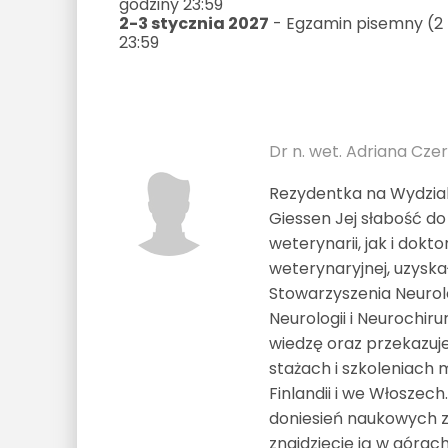
godziny 23:59
2-3 stycznia 2027
- Egzamin pisemny (2 
23:59
Dr n. wet. Adriana Cze
Rezydentka na Wydziale
Giessen Jej słabość do 
weterynarii, jak i dok
weterynaryjnej, uzysk
Stowarzyszenia Neurolo
Neurologii i Neurochiru
wiedzę oraz przekazuj
stażach i szkoleniach m
Finlandii i we Włoszech
doniesień naukowych z
znajdziecie ją w górac