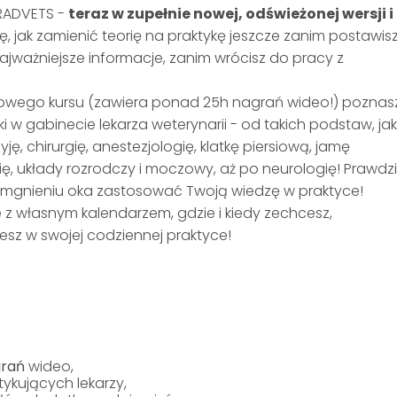
GRADVETS -
teraz w zupełnie nowej, odświeżonej wersji i
, jak zamienić teorię na praktykę jeszcze zanim postawis
ajważniejsze informacje, zanim wrócisz do pracy z
owego kursu (zawiera ponad 25h nagrań wideo!) poznas
i w gabinecie lekarza weterynarii - od takich podstaw, ja
ę, chirurgię, anestezjologię, klatkę piersiową, jamę
gię, układy rozrodczy i moczowy, aż po neurologię! Prawdz
 w mgnieniu oka zastosować Twoją wiedzę w praktyce!
 z własnym kalendarzem, gdzie i kiedy zechcesz,
sz w swojej codziennej praktyce!
grań
wideo,
ykujących lekarzy,