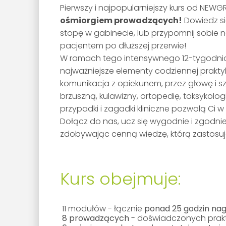
Pierwszy i najpopularniejszy kurs od NEW
ośmiorgiem prowadzących!
Dowiedz się
stopę w gabinecie, lub przypomnij sobie n
pacjentem po dłuższej przerwie!
W ramach tego intensywnego 12-tygodni
najważniejsze elementy codziennej praktyk
komunikacja z opiekunem, przez głowę i szyj
brzuszną, kulawizny, ortopedię, toksykolo
przypadki i zagadki kliniczne pozwolą Ci
Dołącz do nas, ucz się wygodnie i zgodnie
zdobywając cenną wiedzę, którą zastosuje
Kurs obejmuje:
11 modułów - łącznie
ponad 25 godzin na
8 prowadzących
- doświadczonych prakt