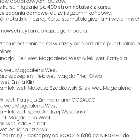
ałów dodatkowych i quizów,
 kursu - łącznie ok.
400 stron notatek z kursu,
owe zadania domowe
, quizy i egzamin końcowy,
zór notatki klinicznej, Karta stomatologiczna - i wiele innyc
imowych pytań
do każdego modułu,
zne udostępniane są w każdy poniedziałek, punktualnie 
line:
nazja - lek. wet. Magdalena West & lek. wet. Patrycja
lek. wet. Magdalena West
arz szczepień - lek. wet. Magda Firlej-Oliwa
wet. Emilia Klim
ia - lek. wet. Mateusz Szadkowski & lek. wet. Magdalena
 lek. wet. Patrycja Zimmermann GCSAECC
ek. wet. Magdalena West
 - lek. wet. spec. Andrzej Wysokiński
. wet. Magdalena West
k. wet. Ada Biernat
. wet. Adriana Czerwik
1 termin) - dostępny od SOBOTY 8:00 do NIEDZIELI do