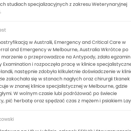
ich studiach specjalizacyjnych z zakresu Weterynaryjnej
.
est
nostryfikacją w Australii, Emergency and Critical Care w
erral and Emergency w Melbourne, Australia Wkrótce po
je marzenie o przeprowadzce na Antypody, zdała egzamin
y Examination i rozpoczęła pracę w klinice specjalistyczne
andii, następnie zdobyła kilkuletnie doświadczenie w klin
zie zakochała się w stanach nagłych oraz chirurgii tkanek
uje w znanej klinice specjalistycznej w Melbourne, gdzie
agłymi. W wolnym czasie lubi podróżować po świecie
ty, pić herbatę oraz spędzać czas z mężem i psiakiem Lay
kowski