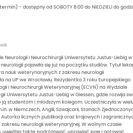
termin) - dostępny od SOBOTY 8:00 do NIEDZIELI do godz
rwik
 Neurologii i Neurochirurgii Uniwersytetu Justus-Liebig w
neurologii pojawiła się już na początku studiów. Tytuł leka
tora nauk weterynaryjnych z zakresu neurologii
ała na UP we Wrocławiu. Rezydentka 3 roku Europejskiego
gii i Neurochirurgii Weterynaryjnej (ECVN) na Wydziale
rgii Uniwersytetu Justus-Liebig w Giessen, gdzie rozwija s
e ją studentom i młodszym kolegom. Uczestniczyła w wiel
.in. w Niemczech, Anglii, Szwajcarii, Stanach Zjednoczony
. Autorka licznych publikacji oraz krajowych i zagraniczny
 zakresu neurologii weterynaryjnej. W wolnym czasie
h, uwielbia także podróżować, uprawiać jogę i gotować.