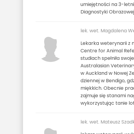
umiejętności na 3-letn
Diagnostyki Obrazowej
lek. wet. Magdalena W
Lekarka weterynarii z 
Centre for Animal Ref
studiach spełniła swo
Australasian Veterinar
w Auckland w Nowej Zel
dziennej w Bendigo, gd
miękkich. Obecnie prac
zajmuje się stanami n
wykorzystując tanie lo
lek. wet. Mateusz Szad