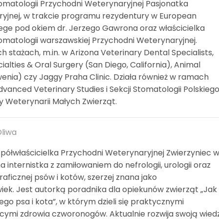
stomatologii Przychodni Weterynaryjnej Pasjonatka
ryjnej, w trakcie programu rezydentury w European
lege pod okiem dr. Jerzego Gawrona oraz właścicielka
stomatologii warszawskiej Przychodni Weterynaryjnej.
h stażach, m.in. w Arizona Veterinary Dental Specialists,
alties & Oral Surgery (San Diego, California), Animal
wenia) czy Jaggy Praha Clinic. Działa również w ramach
vanced Veterinary Studies i Sekcji Stomatologii Polskieg
y Weterynarii Małych Zwierząt.
Oliwa
spółwłaścicielka Przychodni Weterynaryjnej Zwierzyniec 
internistka z zamiłowaniem do nefrologii, urologii oraz
raficznej psów i kotów, szerzej znana jako
iek. Jest autorką poradnika dla opiekunów zwierząt „Jak
o psa i kota”, w którym dzieli się praktycznymi
mi zdrowia czworonogów. Aktualnie rozwija swoją wiedz