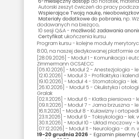
6-miesięczny dostęp
do notatek, materi
Autorski zeszyt ćwiczeń do pracy podczas
Wspierające Twoją naukę, nieobowiązk
Materiały dodatkowe do pobrania
, np. W
dodawanych na bieżąco,
10 sesji Q&A -
możliwość zadawania anon
Certyfikat
ukończenia kursu
Program kursu - kolejne moduły merytoryc
8:00, na naszej dedykowanej platformie on
[28.09.2026]
- Moduł 1 - Komunikacja i euta
Zimmermann GCSAECC
[05.10.2026]
- Moduł 2 - Anestezjologia - 
[12.10.2026]
- Moduł 3 - Profilaktyka i kalend
[19.10.2026]
- Moduł 4 - Stomatologia - lek. 
[26.10.2026]
- Moduł 5 - Okulistyka i otolog
Gralak
[02.11.2026]
- Moduł 6 - Klatka piersiowa -
[09.11.2026]
- Moduł 7 - Jama brzuszna - l
[16.11.2026]
- Moduł 8 - Kulawizny i ortopedia
[23.11.2026]
- Moduł 9 - Toksykologia - lek
[30.11.2026]
- Moduł 10 - Układ moczowy - le
[07.12.2026] - Moduł 11 - Neurologia - dr. n
19-20 grudnia 2026
- Egzamin pisemny (