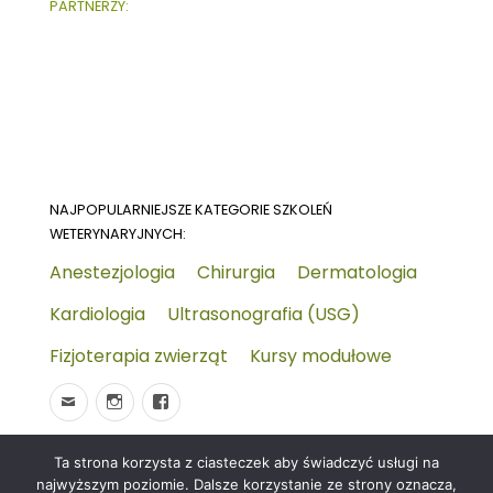
PARTNERZY:
NAJPOPULARNIEJSZE KATEGORIE SZKOLEŃ
WETERYNARYJNYCH:
Anestezjologia
Chirurgia
Dermatologia
Kardiologia
Ultrasonografia (USG)
Fizjoterapia zwierząt
Kursy modułowe
Ta strona korzysta z ciasteczek aby świadczyć usługi na
© 2026
Wydarzenia-wet.pl
Polityka prywatności i
najwyższym poziomie. Dalsze korzystanie ze strony oznacza,