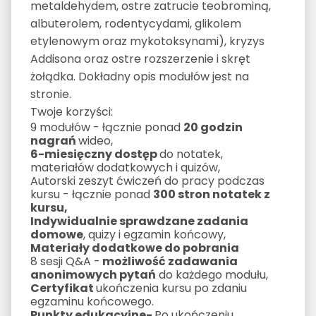
metaldehydem, ostre zatrucie teobrominą,
albuterolem, rodentycydami, glikolem
etylenowym oraz mykotoksynami), kryzys
Addisona oraz ostre rozszerzenie i skręt
żołądka. Dokładny opis modułów jest na
stronie.
Twoje korzyści:
9 modułów - łącznie ponad
20 godzin
nagrań
wideo,
6-miesięczny dostęp
do notatek,
materiałów dodatkowych i quizów,
Autorski zeszyt ćwiczeń do pracy podczas
kursu - łącznie ponad
300 stron notatek z
kursu,
Indywidualnie sprawdzane zadania
domowe
, quizy i egzamin końcowy,
Materiały dodatkowe do pobrania
8 sesji Q&A -
możliwość zadawania
anonimowych pytań
do każdego modułu,
Certyfikat
ukończenia kursu po zdaniu
egzaminu końcowego.
Punkty edukacyjne-
Po ukończeniu