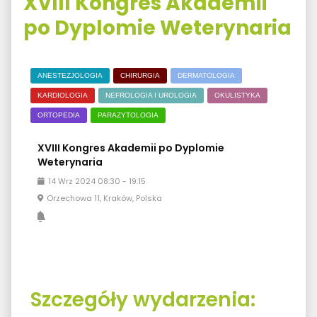
XVIII Kongres Akademii
po Dyplomie Weterynaria
ANESTEZJOLOGIA
CHIRURGIA
DERMATOLOGIA
KARDIOLOGIA
NEFROLOGIA I UROLOGIA
OKULISTYKA
ORTOPEDIA
PARAZYTOLOGIA
XVIII Kongres Akademii po Dyplomie
Weterynaria
14
Wrz
2024
08:30
-
19:15
Orzechowa 11, Kraków, Polska
Szczegóły wydarzenia: