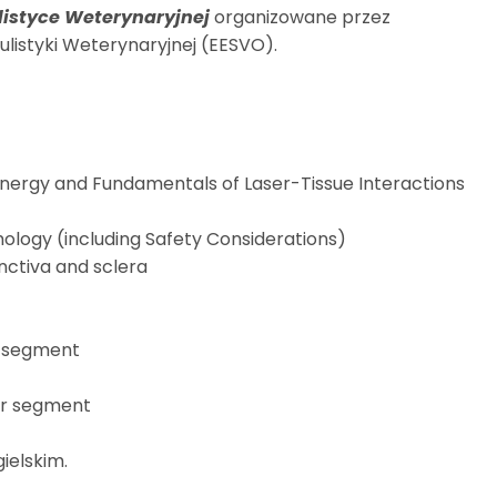
listyce Weterynaryjnej
organizowane przez
listyki Weterynaryjnej (EESVO).
 Energy and Fundamentals of Laser-Tissue Interactions
mology (including Safety Considerations)
junctiva and sclera
or segment
ior segment
ielskim.