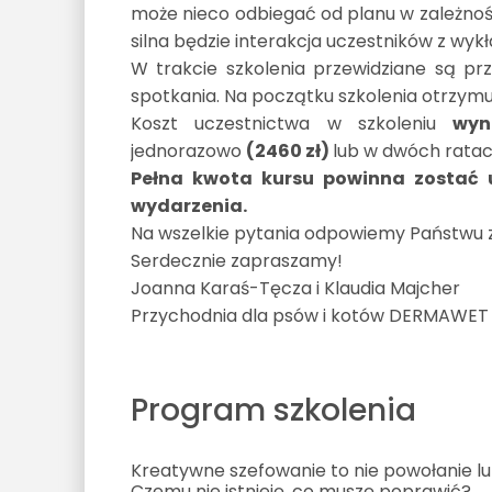
może nieco odbiegać od planu w zależnośc
silna będzie interakcja uczestników z wy
W trakcie szkolenia przewidziane są pr
spotkania. Na początku szkolenia otrzym
Koszt uczestnictwa w szkoleniu
wyn
jednorazowo
(2460 zł)
lub w dwóch rata
Pełna kwota kursu powinna zostać u
wydarzenia.
Na wszelkie pytania odpowiemy Państwu
Serdecznie zapraszamy!
Joanna Karaś-Tęcza i Klaudia Majcher
Przychodnia dla psów i kotów DERMAWET
Program szkolenia
Kreatywne szefowanie to nie powołanie lu
Czemu nie istnieję, co muszę poprawić?