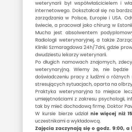
weterynarii był współwłaścicielem i wł
internetowego. Dokształcał się na bardzo
zarządzania w Polsce, Europie i USA. Od
świecie, a pracował jako chirurg w Estonii
Mucha jest absolwentem podyplomowych
Radiologii weterynaryjnej, a także Zarz
Kliniki Szmaragdowa 24h/7dni, gdzie pr
dwudziestu lekarzy weterynarii.
Po długich namowach znajomych, zdecy
weterynaryjną. Wiemy że, nie będzie
doświadczeniu pracy z ludźmi o różnych 
stresujących sytuacjach, oparta na olbrz
Praktyka weterynaryjna to miejsce lecz
umiejętnościami z zakresu psychologii, in
tak by mieć dochodową firmę. Doktor Paw
W kursie bierze udział
nie więcej niż 1
uczestnikami a wykładowcą.
Zajęcia zaczynają się o godz. 9:00, a