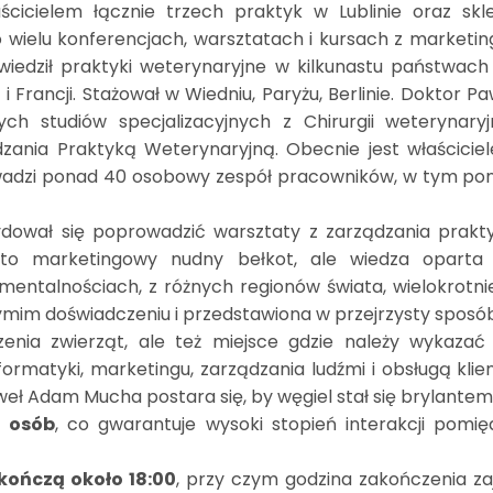
aścicielem łącznie trzech praktyk w Lublinie oraz skl
 wielu konferencjach, warsztatach i kursach z marketing
wiedził praktyki weterynaryjne w kilkunastu państwach
 i Francji. Stażował w Wiedniu, Paryżu, Berlinie. Doktor P
 studiów specjalizacyjnych z Chirurgii weterynaryjn
ądzania Praktyką Weterynaryjną. Obecnie jest właścicie
owadzi ponad 40 osobowy zespół pracowników, w tym po
dował się poprowadzić warsztaty z zarządzania prakt
 to marketingowy nudny bełkot, ale wiedza oparta
mentalnościach, z różnych regionów świata, wielokrotni
ymim doświadczeniu i przedstawiona w przejrzysty sposó
enia zwierząt, ale też miejsce gdzie należy wykazać 
formatyki, marketingu, zarządzania ludźmi i obsługą klien
eł Adam Mucha postara się, by węgiel stał się brylantem
5 osób
, co gwarantuje wysoki stopień interakcji pomię
 kończą około 18:00
, przy czym godzina zakończenia za