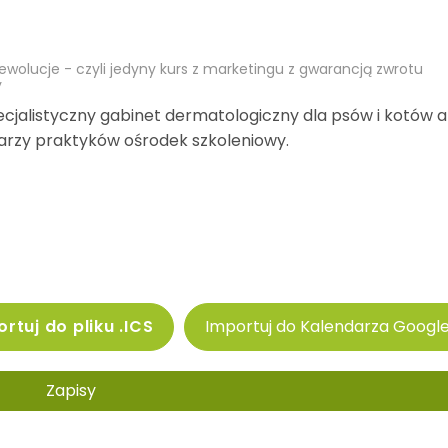
ewolucje - czyli jedyny kurs z marketingu z gwarancją zwrotu
y
cjalistyczny gabinet dermatologiczny dla psów i kotów a
karzy praktyków ośrodek szkoleniowy.
rtuj do pliku .ICS
Importuj do Kalendarza Googl
Zapisy