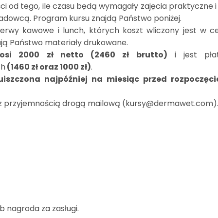
i od tego, ile czasu będą wymagały zajęcia praktyczne i 
kładowcą. Program kursu znajdą Państwo poniżej.
zerwy kawowe i lunch, których koszt wliczony jest w c
ują Państwo materiały drukowane.
osi 2000 zł netto (2460 zł brutto)
i jest pła
ch
(1460 zł oraz 1000 zł)
.
iszczona najpóźniej na miesiąc przed rozpoczęc
 z przyjemnością drogą mailową (kursy@dermawet.com)
b nagroda za zasługi.