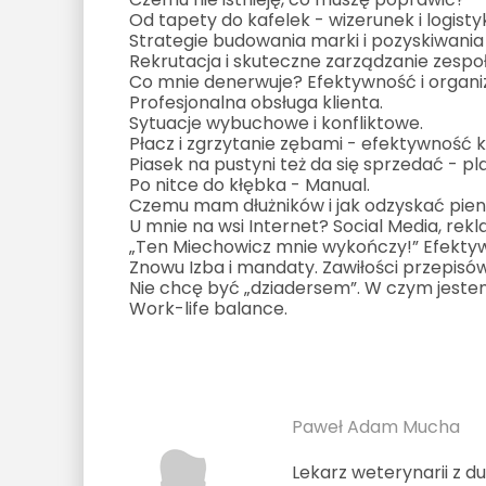
Od tapety do kafelek - wizerunek i logisty
Strategie budowania marki i pozyskiwania 
Rekrutacja i skuteczne zarządzanie zespo
Co mnie denerwuje? Efektywność i organi
Profesjonalna obsługa klienta.
Sytuacje wybuchowe i konfliktowe.
Płacz i zgrzytanie zębami - efektywność 
Piasek na pustyni też da się sprzedać - p
Po nitce do kłębka - Manual.
Czemu mam dłużników i jak odzyskać pie
U mnie na wsi Internet? Social Media, rekla
„Ten Miechowicz mnie wykończy!” Efektyw
Znowu Izba i mandaty. Zawiłości przepisó
Nie chcę być „dziadersem”. W czym jeste
Work-life balance.
Paweł Adam Mucha
Lekarz weterynarii z 