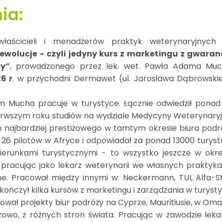
ia:
łaścicieli i menadżerów praktyk weterynaryjnych
ewolucje - czyli jedyny kurs z marketingu z gwaran
cy”
, prowadzonego przez lek. wet. Pawła Adama Muc
6 r
. w przychodni Dermawet (ul. Jarosława Dąbrowski
 Mucha pracuje w turystyce. Łącznie odwiedził ponad
pierwszym roku studiów na wydziale Medycyny Weterynaryj
 najbardziej prestiżowego w tamtym okresie biura podr
 26 pilotów w Afryce i odpowiadał za ponad 13000 turyst
kierunkami turystycznymi - to wszystko jeszcze w okre
e pracując jako lekarz weterynarii we własnych praktyka
ne. Pracował między innymi w: Neckermann, TUI, Alfa-St
Ukończył kilka kursów z marketingu i zarządzania w turysty
ował projekty biur podróży na Cyprze, Mauritiusie, w Oma
owo, z różnych stron świata. Pracując w zawodzie leka