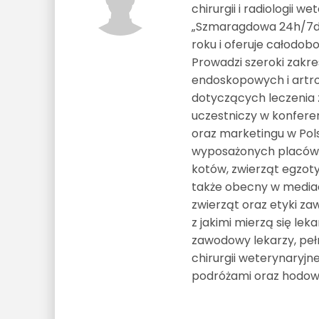
chirurgii i radiologii w
„Szmaragdowa 24h/7dni”
roku i oferuje całodo
Prowadzi szeroki zakr
endoskopowych i artros
dotyczących leczenia 
uczestniczy w konferenc
oraz marketingu w Polsc
wyposażonych placówe
kotów, zwierząt egzot
także obecny w mediac
zwierząt oraz etyki za
z jakimi mierzą się le
zawodowy lekarzy, peł
chirurgii weterynaryjne
podróżami oraz hodow