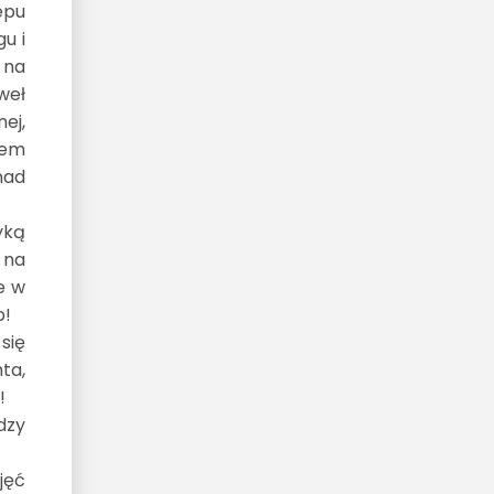
epu
u i
 na
aweł
ej,
lem
nad
yką
 na
e w
b!
się
ta,
!
dzy
jęć