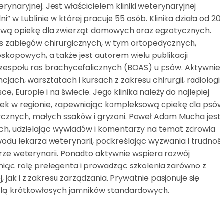
eterynaryjnej. Jest właścicielem kliniki weterynaryjnej
 w Lublinie w której pracuje 55 osób. Klinika działa od 2
bową opiekę dla zwierząt domowych oraz egzotycznych.
es zabiegów chirurgicznych, w tym ortopedycznych,
kopowych, a także jest autorem wielu publikacji
zespołu ras brachycefalicznych (BOAS) u psów. Aktywni
jach, warsztatach i kursach z zakresu chirurgii, radiologi
e, Europie i na świecie. Jego klinika należy do najlepiej
k w regionie, zapewniając kompleksową opiekę dla psó
ycznych, małych ssaków i gryzoni. Paweł Adam Mucha jes
h, udzielając wywiadów i komentarzy na temat zdrowia
wodu lekarza weterynarii, podkreślając wyzwania i trudnoś
karze weterynarii. Ponadto aktywnie wspiera rozwój
niąc rolę prelegenta i prowadząc szkolenia zarówno z
j, jak i z zakresu zarządzania. Prywatnie pasjonuje się
lą krótkowłosych jamników standardowych.