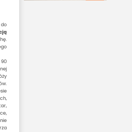
 do
cją
hę.
ego
 90
nej
óży
ów.
sie
ch,
ar,
ce,
nie
rza