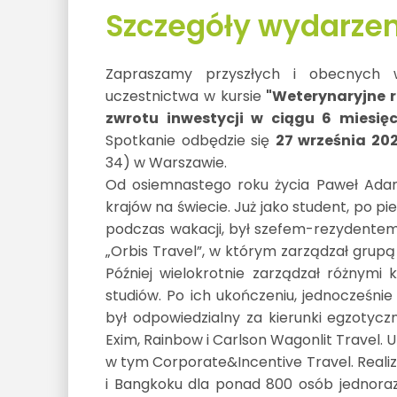
Szczegóły wydarzen
Zapraszamy przyszłych i obecnych w
uczestnictwa w kursie
"Weterynaryjne r
zwrotu inwestycji w ciągu 6 miesię
Spotkanie odbędzie się
27 września 202
34) w Warszawie.
Od osiemnastego roku życia Paweł Adam
krajów na świecie. Już jako student, po 
podczas wakacji, był szefem-rezydentem
„Orbis Travel”, w którym zarządzał grupą
Później wielokrotnie zarządzał różnymi 
studiów. Po ich ukończeniu, jednocześni
był odpowiedzialny za kierunki egzotycz
Exim, Rainbow i Carlson Wagonlit Travel. 
w tym Corporate&Incentive Travel. Realiz
i Bangkoku dla ponad 800 osób jednoraz