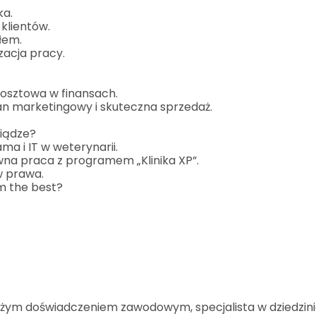
ka.
klientów.
łem.
zacja pracy.
kosztowa w finansach.
lan marketingowy i skuteczna sprzedaż.
niądze?
ma i IT w weterynarii.
na praca z programem „Klinika XP”.
w prawa.
m the best?
dużym doświadczeniem zawodowym, specjalista w dziedzin