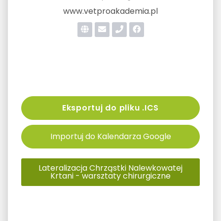
www.vetproakademia.pl
Eksportuj do pliku .ICS
Importuj do Kalendarza Google
Lateralizacja Chrząstki Nalewkowatej
Krtani - warsztaty chirurgiczne