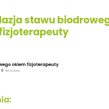
lazja stawu biodrowe
fizjoterapeuty
wego okiem fizjoterapeuty
Wrocław
ia: