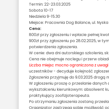
Termin: 22-23.03.2025
Sobota 10-17
Niedziela 9-15.30
Miejsce: Pracownia Dog Balance, ul. Nyska
Cena:
800zł przy zgłoszeniu i wpłacie pełnej kwo
900zł przy zgłoszeniu po 28.02.2025, w tym
potwierdzenia zgłoszenia.
W cenie: dwa dni autorskiego szkolenia, 
Cena nie obejmuje noclegu i przerw obia
Liczba miejsc mocno ograniczona z uwagi 
uczestników - decyduje kolejność zgłosze
Zgłoszenia przyjmuję do 9.03.2025 drog
W zgłoszeniu proszę o przesłanie danych 
wykształceniu kierunkowym: absolwent kurs
praktykujący zoofizjoterapeuta.
Po otrzymaniu zgłoszenia zostaną przesł
Organizator zastrzega sobie możliwość o