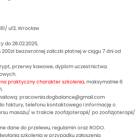
 81/ u13, Wrocław
ty do 28.02.2025,
 200zł bezzwrotnej zaliczki płatnej w ciągu 7 dni od
skrypt, przerwy kawowe, dyplom uczestnictwa.
dowych.
na praktyczny charakter szkolenia,
maksymalnie 6
ń.
ą mailową: pracownia.dogbalance@gmail.com
do faktury, telefonu kontaktowego i informację o
u masażu/ w trakcie zoofizjoterapii/ po zoofizjoterapii/
ane dane do przelewu, regulamin oraz RODO.
dwołania szkolenia w przypadku zgłoszenia