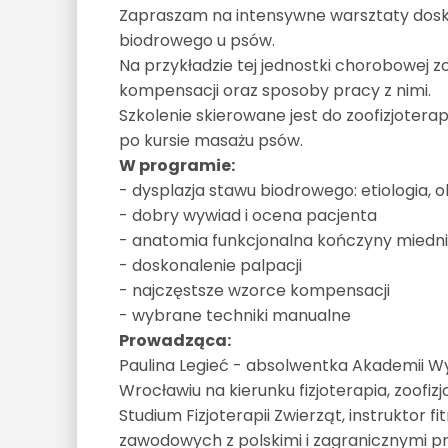
Zapraszam na intensywne warsztaty dosk
biodrowego u psów.
Na przykładzie tej jednostki chorobowej
kompensacji oraz sposoby pracy z nimi.
Szkolenie skierowane jest do zoofizjoter
po kursie masażu psów.
W programie:
- dysplazja stawu biodrowego: etiologia, o
- dobry wywiad i ocena pacjenta
- anatomia funkcjonalna kończyny miedni
- doskonalenie palpacji
- najczęstsze wzorce kompensacji
- wybrane techniki manualne
Prowadząca:
Paulina Legieć - absolwentka Akademii 
Wrocławiu na kierunku fizjoterapia, zoof
Studium Fizjoterapii Zwierząt, instruktor f
zawodowych z polskimi i zagranicznymi p