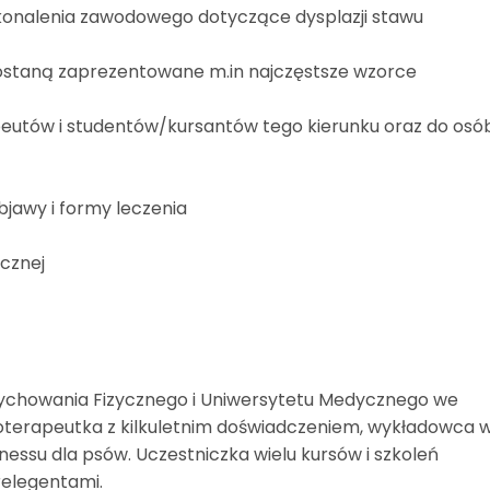
onalenia zawodowego dotyczące dysplazji stawu
 zostaną zaprezentowane m.in najczęstsze wzorce
apeutów i studentów/kursantów tego kierunku oraz do osó
bjawy i formy leczenia
cznej
Wychowania Fizycznego i Uniwersytetu Medycznego we
izjoterapeutka z kilkuletnim doświadczeniem, wykładowca 
itnessu dla psów. Uczestniczka wielu kursów i szkoleń
relegentami.