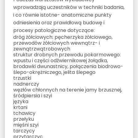
wprowadzają uczestników w techniki badania,
i co równie istotne- anatomiczne punkty
odniesienia oraz prawidłową budowę i
procesy patologiczne dotyczące:
dróg żółciowych: pęcherzyka żółciowego,
przewodów żółciowych wewnątrz- i
zewnątrzwątrobowych
struktur drobnych przewodu pokarmowego:
wpustu i części odźwiernikowej żołądka,
brodawki dwunastnicy, połączenia biodrowo-
ślepo-okrężniczego, jelita ślepego
trzustki
nadnerczy
węzłów chłonnych na terenie jamy brzusznej,
śródpiersia i szyi
języka
krtani
tchawicy
przełyku
mięśni szyi
tarczycy
przytarczyc