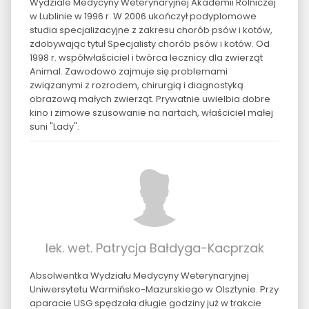
Wydziale Medycyny Weterynaryjnej Akademii Rolniczej
w Lublinie w 1996 r. W 2006 ukończył podyplomowe
studia specjalizacyjne z zakresu chorób psów i kotów,
zdobywając tytuł Specjalisty chorób psów i kotów. Od
1998 r. współwłaściciel i twórca lecznicy dla zwierząt
Animal. Zawodowo zajmuje się problemami
związanymi z rozrodem, chirurgią i diagnostyką
obrazową małych zwierząt. Prywatnie uwielbia dobre
kino i zimowe szusowanie na nartach, właściciel małej
suni "Lady".
lek. wet. Patrycja Bałdyga-Kacprzak
Absolwentka Wydziału Medycyny Weterynaryjnej
Uniwersytetu Warmińsko-Mazurskiego w Olsztynie. Przy
aparacie USG spędzała długie godziny już w trakcie