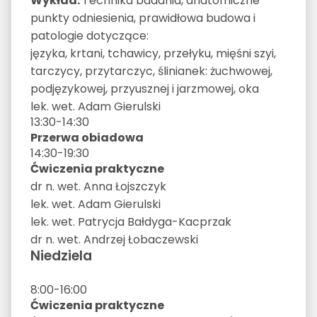
Wykład:
Technika badania, anatomiczne
punkty odniesienia, prawidłowa budowa i
patologie dotyczące:
języka, krtani, tchawicy, przełyku, mięśni szyi,
tarczycy, przytarczyc, ślinianek: żuchwowej,
podjęzykowej, przyusznej i jarzmowej, oka
lek. wet. Adam Gierulski
13:30-14:30
Przerwa obiadowa
14:30-19:30
Ćwiczenia praktyczne
dr n. wet. Anna Łojszczyk
lek. wet. Adam Gierulski
lek. wet. Patrycja Bałdyga-Kacprzak
dr n. wet. Andrzej Łobaczewski
Niedziela
8:00-16:00
Ćwiczenia praktyczne