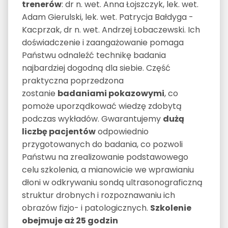
trenerów
: dr n. wet. Anna Łojszczyk, lek. wet.
Adam Gierulski, lek. wet. Patrycja Bałdyga -
Kacprzak, dr n. wet. Andrzej Łobaczewski. Ich
doświadczenie i zaangażowanie pomaga
Państwu odnaleźć technikę badania
najbardziej dogodną dla siebie. Część
praktyczna poprzedzona
zostanie
badaniami pokazowymi
, co
pomoże uporządkować wiedzę zdobytą
podczas wykładów. Gwarantujemy
dużą
liczbę pacjentów
odpowiednio
przygotowanych do badania, co pozwoli
Państwu na zrealizowanie podstawowego
celu szkolenia, a mianowicie we wprawianiu
dłoni w odkrywaniu sondą ultrasonograficzną
struktur drobnych i rozpoznawaniu ich
obrazów fizjo- i patologicznych.
Szkolenie
obejmuje aż 25 godzin