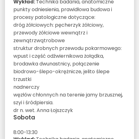
Wykład:
Technika badania, anatomiczne
punkty odniesienia, prawidłowa budowa i
procesy patologiczne dotyczące:
dróg żółciowych: pęcherzyk żółciowy,
przewody żółciowe wewnątrz i
zewnątrzwątrobowe
struktur drobnych przewodu pokarmowego:
wpust i część odźwiernikowa żołądka,
brodawka dwunastnicy, połączenie
biodrowo-ślepo-okrężnicze, jelito ślepe
trzustki
nadnerczy
węzłów chłonnych na terenie jamy brzusznej,
szyi i śródpiersia.
dr n. wet. Anna Łojszczyk
Sobota
8:00-13:30