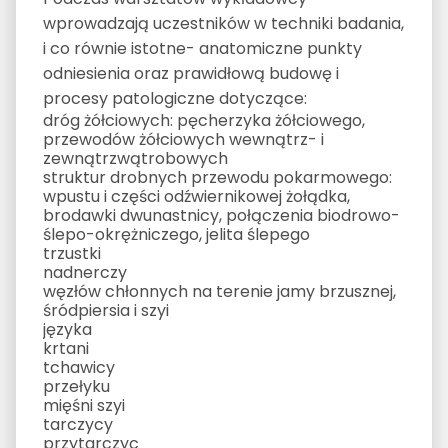
wprowadzają uczestników w techniki badania,
i co równie istotne- anatomiczne punkty
odniesienia oraz prawidłową budowę i
procesy patologiczne dotyczące:
dróg żółciowych: pęcherzyka żółciowego,
przewodów żółciowych wewnątrz- i
zewnątrzwątrobowych
struktur drobnych przewodu pokarmowego:
wpustu i części odźwiernikowej żołądka,
brodawki dwunastnicy, połączenia biodrowo-
ślepo-okrężniczego, jelita ślepego
trzustki
nadnerczy
węzłów chłonnych na terenie jamy brzusznej,
śródpiersia i szyi
języka
krtani
tchawicy
przełyku
mięśni szyi
tarczycy
przytarczyc