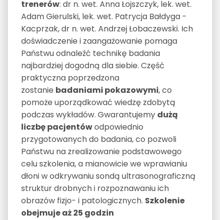
trenerów
: dr n. wet. Anna Łojszczyk, lek. wet.
Adam Gierulski, lek. wet. Patrycja Bałdyga -
Kacprzak, dr n. wet. Andrzej Łobaczewski. Ich
doświadczenie i zaangażowanie pomaga
Państwu odnaleźć technikę badania
najbardziej dogodną dla siebie. Część
praktyczna poprzedzona
zostanie
badaniami pokazowymi
, co
pomoże uporządkować wiedzę zdobytą
podczas wykładów. Gwarantujemy
dużą
liczbę pacjentów
odpowiednio
przygotowanych do badania, co pozwoli
Państwu na zrealizowanie podstawowego
celu szkolenia, a mianowicie we wprawianiu
dłoni w odkrywaniu sondą ultrasonograficzną
struktur drobnych i rozpoznawaniu ich
obrazów fizjo- i patologicznych.
Szkolenie
obejmuje aż 25 godzin