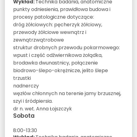
Wykład:
Technika badania, anatomiczne
punkty odniesienia, prawidłowa budowa i
procesy patologiczne dotyczące:
dróg żółciowych: pęcherzyk żółciowy,
przewody żółciowe wewnątrz i
zewnątrzwątrobowe
struktur drobnych przewodu pokarmowego:
wpust i część odźwiernikowa żołądka,
brodawka dwunastnicy, połączenie
biodrowo-ślepo-okrężnicze, jelito ślepe
trzustki
nadnerczy
węzłów chłonnych na terenie jamy brzusznej,
szyi i śródpiersia.
dr n. wet. Anna Łojszczyk
Sobota
8:00-13:30