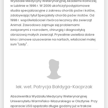
Wydziale Medycyny Weterynaryjnej Akademii Rolniczej
w Lublinie w 1996 r. W 2006 ukończył podyplomowe
studia specjalizacyjne z zakresu chorób psów i kotów,
zdobywając tytuł Specjalisty chorób psów i kotów. Od
1998 r. współwłaściciel i twórca lecznicy dla zwierząt
Animal. Zawodowo zajmuje się problemami
związanymi z rozrodem, chirurgią i diagnostyką
obrazową małych zwierząt. Prywatnie uwielbia dobre
kino i zimowe szusowanie na nartach, właściciel małej
suni "Lady".
lek. wet. Patrycja Bałdyga-Kacprzak
Absolwentka Wydziału Medycyny Weterynaryjnej
Uniwersytetu Warmińsko-Mazurskiego w Olsztynie. Przy
aparacie USG spędzała długie godziny już w trakcie