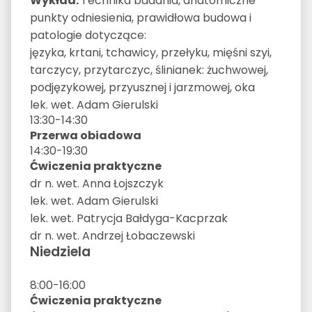
Wykład:
Technika badania, anatomiczne
punkty odniesienia, prawidłowa budowa i
patologie dotyczące:
języka, krtani, tchawicy, przełyku, mięśni szyi,
tarczycy, przytarczyc, ślinianek: żuchwowej,
podjęzykowej, przyusznej i jarzmowej, oka
lek. wet. Adam Gierulski
13:30-14:30
Przerwa obiadowa
14:30-19:30
Ćwiczenia praktyczne
dr n. wet. Anna Łojszczyk
lek. wet. Adam Gierulski
lek. wet. Patrycja Bałdyga-Kacprzak
dr n. wet. Andrzej Łobaczewski
Niedziela
8:00-16:00
Ćwiczenia praktyczne