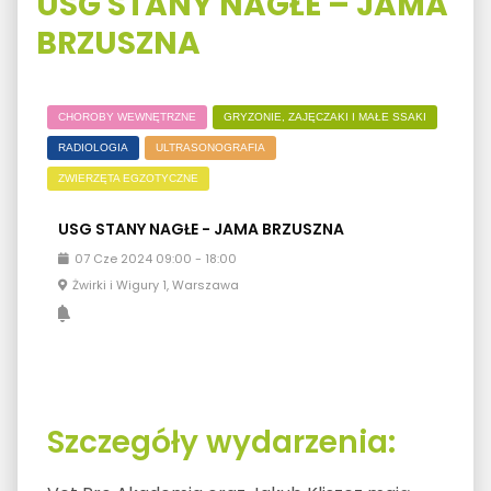
USG STANY NAGŁE – JAMA
BRZUSZNA
CHOROBY WEWNĘTRZNE
GRYZONIE, ZAJĘCZAKI I MAŁE SSAKI
RADIOLOGIA
ULTRASONOGRAFIA
ZWIERZĘTA EGZOTYCZNE
USG STANY NAGŁE - JAMA BRZUSZNA
07
Cze
2024
09:00
-
18:00
Żwirki i Wigury 1, Warszawa
Szczegóły wydarzenia: