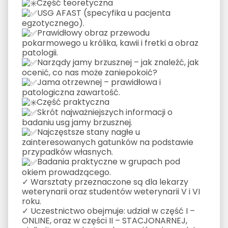
Część teoretyczna
USG AFAST (specyfika u pacjenta
egzotycznego).
Prawidłowy obraz przewodu
pokarmowego u królika, kawii i fretki a obraz
patologii.
Narządy jamy brzusznej – jak znaleźć, jak
ocenić, co nas może zaniepokoić?
Jama otrzewnej – prawidłowa i
patologiczna zawartość.
Część praktyczna
Skrót najważniejszych informacji o
badaniu usg jamy brzusznej.
Najczęstsze stany nagłe u
zainteresowanych gatunków na podstawie
przypadków własnych.
Badania praktyczne w grupach pod
okiem prowadzącego.
✓ Warsztaty przeznaczone są dla lekarzy
weterynarii oraz studentów weterynarii V i VI
roku.
✓ Uczestnictwo obejmuje: udział w część I –
ONLINE, oraz w części II – STACJONARNEJ,