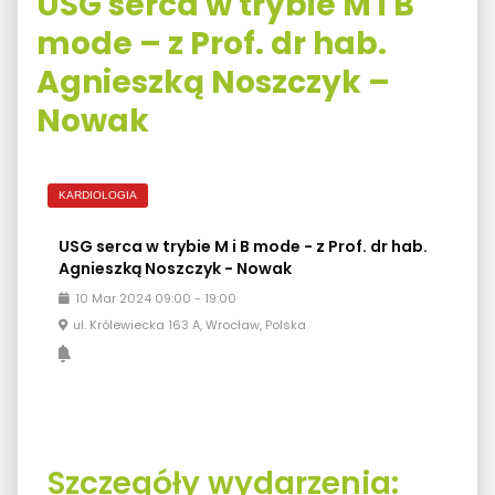
USG serca w trybie M i B
mode – z Prof. dr hab.
Agnieszką Noszczyk –
Nowak
KARDIOLOGIA
USG serca w trybie M i B mode - z Prof. dr hab.
Agnieszką Noszczyk - Nowak
10
Mar
2024
09:00
-
19:00
ul. Królewiecka 163 A, Wrocław, Polska
Szczegóły wydarzenia: