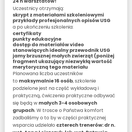
24 h warsztatów!
Uczestnicy otrzymają:
skrypt z materiałami szkoleniowymi
przykłady profesjonalnych opisów USG
a po ukończeniu szkolenia:
certyfikaty
punkty edukacyjne
dostęp do materiałów video
stanowiących idealny przewodnik USG
jamy brzusznej małych zwierząt (poniżej
fragment ukazujący niezwykłą wartość
merytoryczną tego materiału
Planowana liczba uczestników
to
maksymalnie 16 osób
, szkolenie
podzielone jest na część wykładową i
praktyczną, ćwiczenia praktyczne odbywać
się będą w
małych 3-4 osobowych
grupach
. W trosce o Państwa komfort
zadbaliśmy o to by w części praktycznej
wsparcia udzielało
czterech trenerów: dr n.