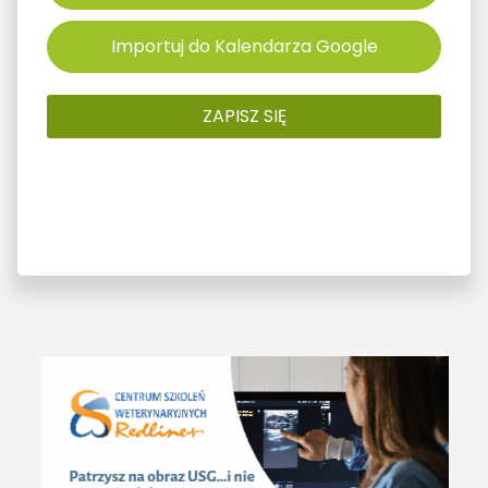
Importuj do Kalendarza Google
ZAPISZ SIĘ