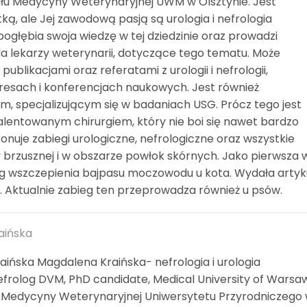
u Medycyny Weterynaryjnej UWM w Olsztynie. Jest
ką, ale Jej zawodową pasją są urologia i nefrologia
pogłębia swoja wiedzę w tej dziedzinie oraz prowadzi
dla lekarzy weterynarii, dotyczące tego tematu. Może
publikacjami oraz referatami z urologii i nefrologii,
esach i konferencjach naukowych. Jest również
m, specjalizującym się w badaniach USG. Prócz tego jest
alentowanym chirurgiem, który nie boi się nawet bardzo
uje zabiegi urologiczne, nefrologiczne oraz wszystkie
 brzusznej i w obszarze powłok skórnych. Jako pierwsza 
g wszczepienia bajpasu moczowodu u kota. Wydała artyk
 Aktualnie zabieg ten przeprowadza również u psów.
aińska
aińska Magdalena Kraińska- nefrologia i urologia
frolog DVM, PhD candidate, Medical University of Warsaw
 Medycyny Weterynaryjnej Uniwersytetu Przyrodniczego