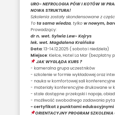
URO- NEFROLOGIA PÓW I KOTÓW W PRAK
NOWA STRUKTURA!
Szkolenia zostały skondensowane z części 1
To
ta sama wiedza
, tylko
w nowym, bard
Prowadzący:
dr n. wet. Sylwia Lew- Kojrys
lek. wet. Magdalena Kraińska
Data
:
13-14.12.2025 ( sobota i niedziela)
Miejsce
: Kielce, Hotel La Mar (bezpłatny 
JAK WYGLĄDA KURS ?
- kameralna grupa uczestników
- szkolenie w formie wykładowej oraz in
- nauka w komfortowej sali konferencyjne
- materiały konferencyjne drukowane w k
- stale dostępne przekąski i napoje, obia
- możliwość swobodnego zadawania pytań
- certyfikat z punktami edukacyjnymi
ORIENTACYJNY PROGRAM SZKOLENIA