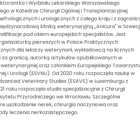
Doktorantka I Wydziału Lekarskiego Warszawskiego
o w Katedrze Chirurgii Ogólnej i Transplantacyjnej.
frologicznych i urologicznych z całego kraju i z zagranic
międzynarodową kliniką weterynaryjną „Anicura" w Szwecji
alifikacje pod okiem europejskich specjalistów. Jest
rganizatorką pierwszych w Polsce Praktycznych
znych dla lekarzy weterynarii, wykładowcą na licznych
 i za granicą, autorką artykułów opublikowanych w
ie weterynaryjnej oraz członkiem Europejskiego Towarzys
nej i Urologii (ESVNU). Od 2020 roku rozpoczęła naukę w
dvanced Veterinary Studies (ESAVS) w Luxemburgu z
021 roku rozpoczęła studia specjalizacyjne z Chirurgii
sytetu Przyrodniczego we Wrocławiu. Szczególne
re uszkodzenie nerek, chirurgia naczyniowa oraz
ody leczenia nerkozastępczego.