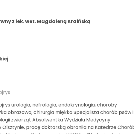
ywny z lek. wet. Magdaleną Kraińską
kiej
ojrys
ojrys urologia, nefrologia, endokrynologia, choroby
ka obrazowa, chirurgia miękka Specjalista chorób psów i
iologii zwierząt Absolwentka Wydziału Medycyny
Olsztynie, pracę doktorską obroniła na Katedrze Choró