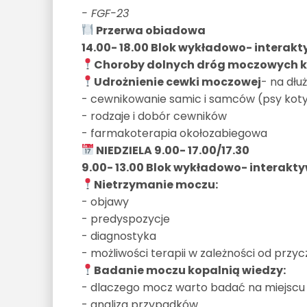
- FGF-23
Przerwa obiadowa
14.00- 18.00 Blok wykładowo- interakty
Choroby dolnych dróg moczowych 
Udrożnienie cewki moczowej
- na dłu
- cewnikowanie samic i samców (psy kot
- rodzaje i dobór cewników
- farmakoterapia okołozabiegowa
NIEDZIELA 9.00- 17.00/17.30
9.00- 13.00 Blok wykładowo- interaktyw
Nietrzymanie moczu:
- objawy
- predyspozycje
- diagnostyka
- możliwości terapii w zależności od przy
Badanie moczu kopalnią wiedzy:
- dlaczego mocz warto badać na miejscu
- analiza przypadków