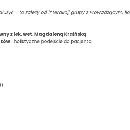
łużyć - to zależy od interakcji grupy z Prowadzącym, ilo
wny z lek. wet. Magdaleną Kraińską
otów
- holistyczne podejście do pacjenta:
ii