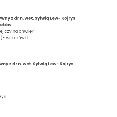
wny z dr n. wet. Sylwią Lew- Kojrys
kotów
żej czy na chwilę?
y)- wskazówki
ny z dr n. wet. Sylwią Lew- Kojrys
czyn