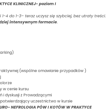
TYCE KLINICZNEJ- poziom I
-4 do 1-3– teraz uczysz się szybciej, bez utraty treści.
ziej intensywnym formacie
.
parking)
teraktywnej (wspólne omawianie przypadków )
j
olorze
dy w cenie kursu
 i dyskusji z Prowadzącymi
potwierdzający uczestnictwo w kursie
URO- NEFROLOGIA PÓW I KOTÓW W PRAKTYCE