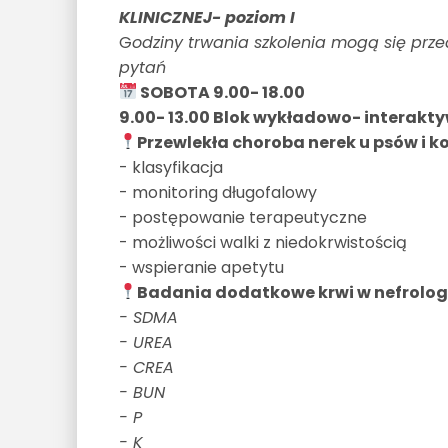
KLINICZNEJ- poziom I
G
odziny trwania szkolenia mogą się przed
pytań
SOBOTA 9.00- 18.00
9.00- 13.00 Blok wykładowo- interakty
Przewlekła choroba nerek u psów i k
- klasyfikacja
- monitoring długofalowy
- postępowanie terapeutyczne
- możliwości walki z niedokrwistością
- wspieranie apetytu
Badania dodatkowe krwi w nefrolog
- SDMA
- UREA
- CREA
- BUN
- P
- K