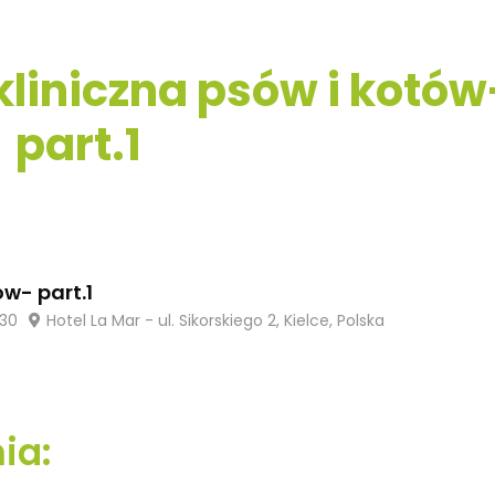
kliniczna psów i kotów
part.1
ów- part.1
:30
Hotel La Mar - ul. Sikorskiego 2, Kielce, Polska
ia: