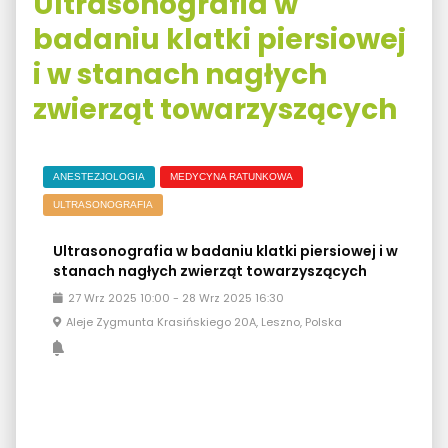
Ultrasonografia w
badaniu klatki piersiowej
i w stanach nagłych
zwierząt towarzyszących
ANESTEZJOLOGIA
MEDYCYNA RATUNKOWA
ULTRASONOGRAFIA
Ultrasonografia w badaniu klatki piersiowej i w
stanach nagłych zwierząt towarzyszących
27
Wrz
2025
10:00
-
28
Wrz
2025
16:30
Aleje Zygmunta Krasińskiego 20A, Leszno, Polska