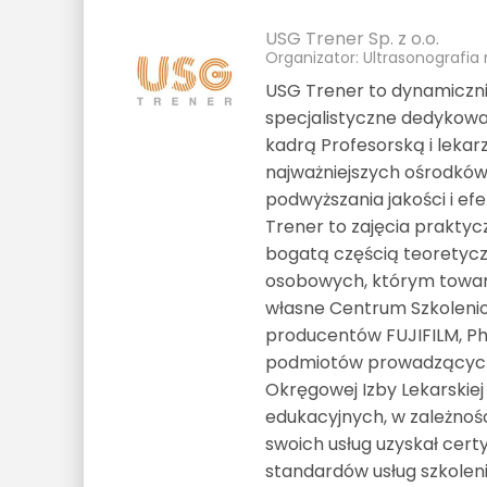
USG Trener Sp. z o.o.
Organizator: Ultrasonografia
USG Trener to dynamicznie
specjalistyczne dedykow
kadrą Profesorską i leka
najważniejszych ośrodków
podwyższania jakości i ef
Trener to zajęcia prakt
bogatą częścią teoretyc
osobowych, którym towar
własne Centrum Szkoleni
producentów FUJIFILM, Phi
podmiotów prowadzących 
Okręgowej Izby Lekarskie
edukacyjnych, w zależnośc
swoich usług uzyskał certy
standardów usług szkolen