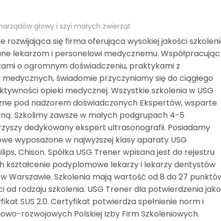
 narządów głowy i szyi małych zwierząt
 rozwijająca się firma oferująca wysokiej jakości szkolen
ane lekarzom i personelowi medycznemu. Współpracując
rzami o ogromnym doświadczeniu, praktykami z
 medycznych, świadomie przyczyniamy się do ciągłego
ektywności opieki medycznej. Wszystkie szkolenia w USG
yczne pod nadzorem doświadczonych Ekspertów, wsparte
zną. Szkolimy zawsze w małych podgrupach 4-5
zyszy dedykowany ekspert ultrasonografii. Posiadamy
owe wyposażone w najwyższej klasy aparaty USG
lips, Chison. Spółka USG Trener wpisana jest do rejestru
kształcenie podyplomowe lekarzy i lekarzy dentystów
j w Warszawie. Szkolenia mają wartość od 8 do 27 punktó
i od rodzaju szkolenia. USG Trener dla potwierdzenia jako
fikat SUS 2.0. Certyfikat potwierdza spełnienie norm i
iowo-rozwojowych Polskiej Izby Firm Szkoleniowych.