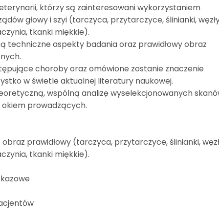
weterynarii, którzy są zainteresowani wykorzystaniem
dów głowy i szyi (tarczyca, przytarczyce, ślinianki, węzł
aczynia, tkanki miękkie).
ną techniczne aspekty badania oraz prawidłowy obraz
nych.
tępujące choroby oraz omówione zostanie znaczenie
zystko w świetle aktualnej literatury naukowej.
eoretyczną, wspólną analizę wyselekcjonowanych skan
d okiem prowadzących.
 obraz prawidłowy (tarczyca, przytarczyce, ślinianki, węz
aczynia, tkanki miękkie).
pokazowe
pacjentów