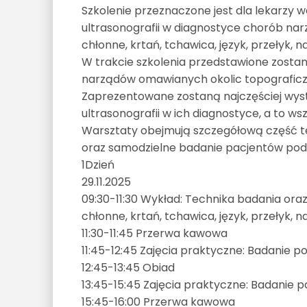
Szkolenie przeznaczone jest dla lekarzy 
ultrasonografii w diagnostyce chorób narzą
chłonne, krtań, tchawica, język, przełyk, n
W trakcie szkolenia przedstawione zosta
narządów omawianych okolic topograficz
Zaprezentowane zostaną najczęściej wys
ultrasonografii w ich diagnostyce, a to ws
Warsztaty obejmują szczegółową część t
oraz samodzielne badanie pacjentów po
1
Dzień
29.11.2025
09:30-11:30 Wykład: Technika badania oraz
chłonne, krtań, tchawica, język, przełyk, n
11:30-11:45 Przerwa kawowa
11:45-12:45 Zajęcia praktyczne: Badanie 
12:45-13:45 Obiad
13:45-15:45 Zajęcia praktyczne: Badanie 
15:45-16:00 Przerwa kawowa