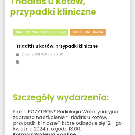
Triaditis u kotów,
przypadki kliniczne
DIAGNOSTYKA LABORATORYJNA
ULTRASONOGRAFIA
Triaditis u kotów, przypadki kliniczne
12
Kwi
2024
18:00
-
20:00
Szczegóły wydarzenia:
Firma POZYTRON® Radiologia Weterynaryjna
zaprasza na szkolenie ”Triaditis u kotów,
przypadki kliniczne”, które odbędzie się 12 - go
kwietnia 2024 r. o godz. 18.00.
Forma szkolenia - online