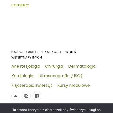
PARTNERZY:
NAJPOPULARNIEJSZE KATEGORIE SZKOLEŃ
WETERYNARYJNYCH:
Anestezjologia
Chirurgia
Dermatologia
Kardiologia
Ultrasonografia (USG)
Fizjoterapia zwierząt
Kursy modułowe
Ta strona korzysta z ciasteczek aby świadczyć usługi na
© 2026
Wydarzenia-wet.pl
Polityka prywatności i