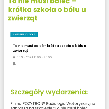
To nie musi boleć –
krótka szkoła o bólu u
zwierząt
ANESTEZJOLOGIA
To nie musi boleć - krótka szkoła o bólu u
zwierząt
06
Sie
2024
18:00
-
20:00
Szczegóły wydarzenia:
Firma POZYTRON® Radiologia Weterynaryjna
zaprasza na szkolenie ”To nie musi boleć -