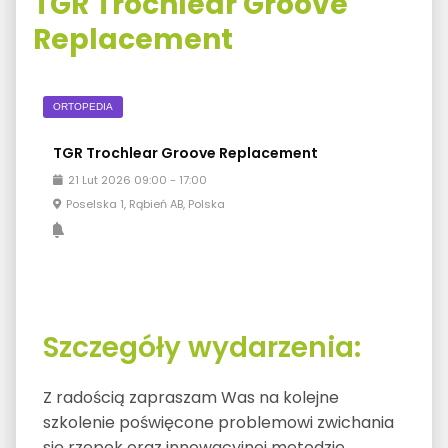
TGR Trochlear Groove
Replacement
ORTOPEDIA
TGR Trochlear Groove Replacement
21
Lut
2026
09:00
-
17:00
Poselska 1, Rąbień AB, Polska
Szczegóły wydarzenia:
Z radością zapraszam Was na kolejne
szkolenie poświęcone problemowi zwichania
się rzepek oraz innowacyjnej metodzie