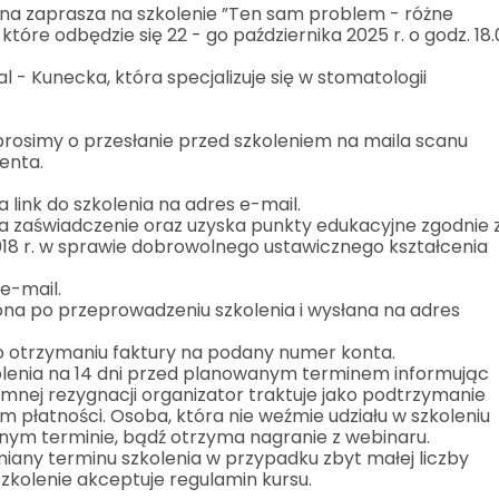
na zaprasza na szkolenie ”Ten sam problem - różne
które odbędzie się 22 - go października 2025 r. o godz. 18.
l - Kunecka, która specjalizuje się w stomatologii
prosimy o przesłanie przed szkoleniem na maila scanu
enta.
 link do szkolenia na adres e-mail.
a zaświadczenie oraz uzyska punkty edukacyjne zgodnie 
2018 r. w sprawie dobrowolnego ustawicznego kształcenia
e-mail.
ona po przeprowadzeniu szkolenia i wysłana na adres
o otrzymaniu faktury na podany numer konta.
lenia na 14 dni przed planowanym terminem informując
emnej rezygnacji organizator traktuje jako podtrzymanie
 płatności. Osoba, która nie weźmie udziału w szkoleniu
nym terminie, bądź otrzyma nagranie z webinaru.
iany terminu szkolenia w przypadku zbyt małej liczby
szkolenie akceptuje regulamin kursu.