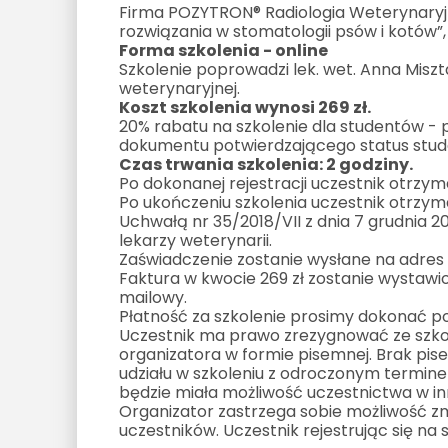
Firma POZYTRON® Radiologia Weterynaryj
rozwiązania w stomatologii psów i kotów”, 
Forma szkolenia - online
Szkolenie poprowadzi lek. wet. Anna Miszta
weterynaryjnej.
Koszt szkolenia wynosi 269 zł.
20% rabatu na szkolenie dla studentów - 
dokumentu potwierdzającego status stud
Czas trwania szkolenia: 2 godziny.
Po dokonanej rejestracji uczestnik otrzyma
Po ukończeniu szkolenia uczestnik otrzym
Uchwałą nr 35/2018/VII z dnia 7 grudnia 
lekarzy weterynarii.
Zaświadczenie zostanie wysłane na adres 
Faktura w kwocie 269 zł zostanie wystawi
mailowy.
Płatność za szkolenie prosimy dokonać p
Uczestnik ma prawo zrezygnować ze szko
organizatora w formie pisemnej. Brak pis
udziału w szkoleniu z odroczonym terminem
będzie miała możliwość uczestnictwa w in
Organizator zastrzega sobie możliwość zm
uczestników. Uczestnik rejestrując się na 