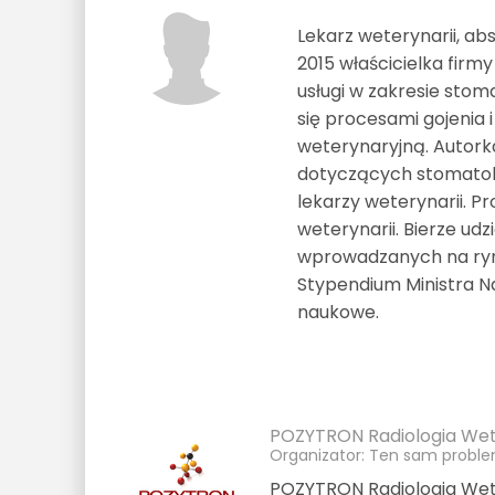
Lekarz weterynarii, a
2015 właścicielka fir
usługi w zakresie stom
się procesami gojenia i
weterynaryjną. Autor
dotyczących stomatolo
lekarzy weterynarii. P
weterynarii. Bierze u
wprowadzanych na ryn
Stypendium Ministra Na
naukowe.
POZYTRON Radiologia Wet
Organizator: Ten sam proble
POZYTRON Radiologia Wete