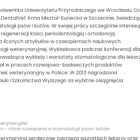
bsolwentka Uniwersytetu Przyrodniczego we Wrocławiu. O
my DentalVet Anna Misztal-Kunecka w Szczecinie, świadcz
atologii psów i kotów. W swojej pracy szczególnie interesu
 regeneracji kości, periodontologią i ortodoncją
ka licznych artykułów w czasopismach naukowych
gii weterynaryjnej. Wykładowca podczas konferencji dl
rowadząca wykłady i warsztaty stomatologiczne dla lekar
dział w pracach rozwojowo-badawczych produktów
ek weterynaryjny w Polsce. W 2013 nagrodzona
uki i Szkolnictwa Wyższego za wybitne osiągnięcia
erynaryjna
m - różne rozwiązania w stomatologii psów i kotów
rynaryjna serdecznie zaprasza wszystkich lekarzy oraz