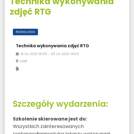
Technika wykonywania
zdjęć RTG
RADIOLOGIA
Technika wykonywania zdjęć RTG
19
Lis
2021
15:00
-
20
Lis
2021
14:00
Łódź
Szczegóły wydarzenia:
Szkolenie skierowane jest do:
Wszystkich zainteresowanych
rentgenodiagnostyką lekarzy weterynarii,