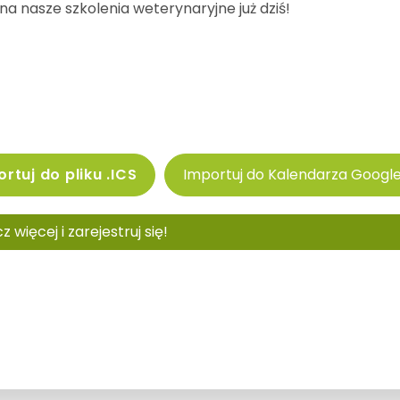
 na nasze szkolenia weterynaryjne już dziś!
rtuj do pliku .ICS
Importuj do Kalendarza Googl
 więcej i zarejestruj się!