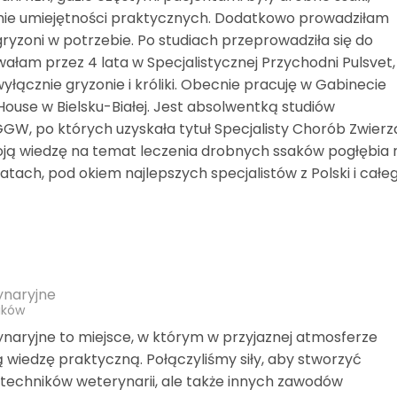
anie umiejętności praktycznych. Dodatkowo prowadziłam
yzoni w potrzebie. Po studiach przeprowadziła się do
łam przez 4 lata w Specjalistycznej Przychodni Pulsvet,
łącznie gryzonie i króliki. Obecnie pracuję w Gabinecie
use w Bielsku-Białej. Jest absolwentką studiów
, po których uzyskała tytuł Specjalisty Chorób Zwierz
ją wiedzę na temat leczenia drobnych ssaków pogłębia 
atach, pod okiem najlepszych specjalistów z Polski i całe
ynaryjne
ików
naryjne to miejsce, w którym w przyjaznej atmosferze
wiedzę praktyczną. Połączyliśmy siły, aby stworzyć
 techników weterynarii, ale także innych zawodów