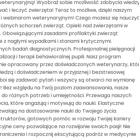
eterynaryjną! Wyobraź sobie możliwość zdobycia wiedzy
wać i leczyć zwierzęta! Teraz to możliwe, dzięki naszym
 i webinarom weterynaryjnym! Czego możesz się nauczy
różnych schorzeń zwierząt. Opieki nad zwierzętami w
. Obowiązującymi zasadami profilaktyki zwierząt
 z nagłymi wypadkami i stanami krytycznymi.
ch badań diagnostycznych. Profesjonalnej pielęgnacji
lizacji i terapii behawioralnej pupili. Nasz program
nnie opracowany przez doświadczonych weterynarzy, któ
wiedzą i doświadczeniem w przyjaznej i bezstresowej
e boi się zadawać pytań i wszyscy są otwarci na wymianę
! Bez względu na Twój poziom zaawansowania, nasze
 do różnych potrzeb i umiejętności. Przewaga naszych
ęcia, które angażują i motywują do nauki. Elastyczne
alają na dostosowanie nauki do Twojego życia.
nstruktorów, gotowych pomóc w rozwoju Twojej kariery
yjne ceny pozwalające na rozwijanie swoich pasji! Nie
raniczenia i rozpocznij ekscytującą podróż w medycynie