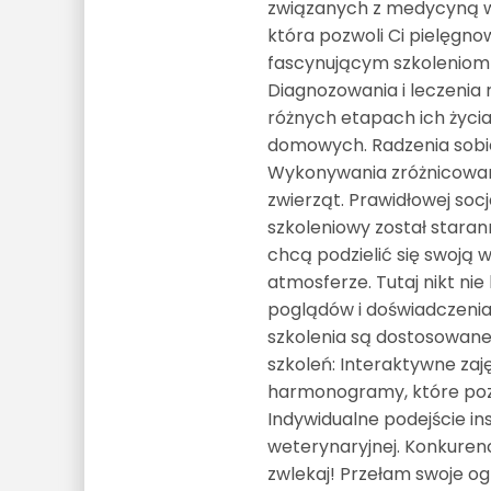
związanych z medycyną w
która pozwoli Ci pielęgno
fascynującym szkoleniom
Diagnozowania i leczenia 
różnych etapach ich życia
domowych. Radzenia sobie
Wykonywania zróżnicowany
zwierząt. Prawidłowej socja
szkoleniowy został stara
chcą podzielić się swoją 
atmosferze. Tutaj nikt ni
poglądów i doświadczenia
szkolenia są dostosowane
szkoleń: Interaktywne zaj
harmonogramy, które pozw
Indywidualne podejście i
weterynaryjnej. Konkurenc
zwlekaj! Przełam swoje og