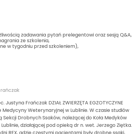
żliwością zadawania pytań prelegentowi oraz sesją Q&A,
nagrania ze szkolenia,
ane w tygodniu przed szkoleniem),
)
 Frańczak
spec. Justyna Frańczak DZIAŁ ZWIERZĘTA EGZOTYCZYNE
e Medycyny Weterynaryjnej w Lublinie. W czasie studiów
 Sekcji Drobnych Ssaków, należącej do Koła Medyków
blinie, działającej pod opieką dr n. wet. Jerzego Ziętka.
ni REX, gdzie częstymi pacjentami były drobne ssaki,