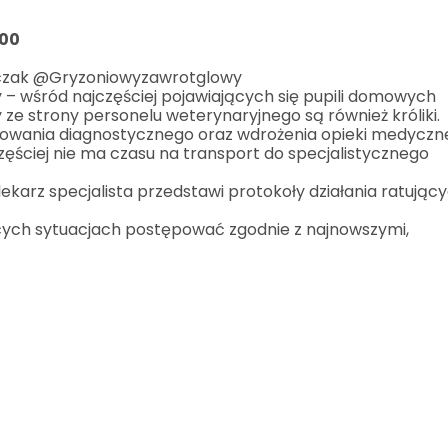
:00
ańczak @Gryzoniowyzawrotglowy
y – wśród najczęściej pojawiających się pupili domowych
 strony personelu weterynaryjnego są również króliki.
wania diagnostycznego oraz wdrożenia opieki medyczne
zęściej nie ma czasu na transport do specjalistycznego
lekarz specjalista przedstawi protokoły działania ratując
ących sytuacjach postępować zgodnie z najnowszymi,