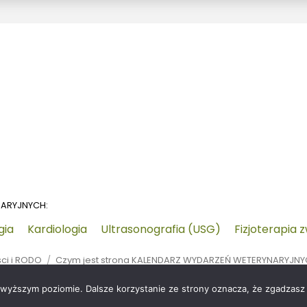
NARYJNYCH:
gia
Kardiologia
Ultrasonografia (USG)
Fizjoterapia 
ści i RODO
Czym jest strona KALENDARZ WYDARZEŃ WETERYNARYJN
jwyższym poziomie. Dalsze korzystanie ze strony oznacza, że zgadzasz s