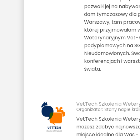
pozwolił jej na nabyw
dom tymczasowy dla gr
Warszawy, tam pracowa
której przyjmowałam wy
Weterynaryjnym Vet-Ho
podyplomowych na SGGW
Nieudomowionych. Swo
konferencjach i warszt
świata.
VetTech Szkolenia Weter
Organizator: Stany nagłe król
VetTech Szkolenia Wetery
możesz zdobyć najnowszą 
miejsce idealne dla Was -