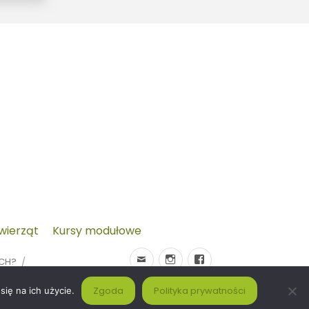
zwierząt
Kursy modułowe
YCH?
Zgoda
Polityka prywatności
ię na ich użycie.