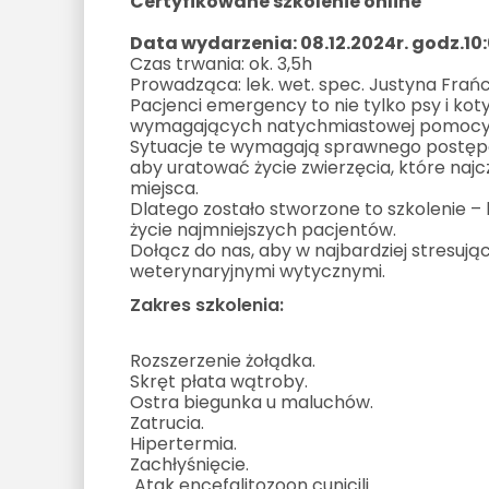
Certyfikowane szkolenie online
Data wydarzenia: 08.12.2024r. godz.10
Czas trwania: ok. 3,5h
Prowadząca: lek. wet. spec. Justyna Fr
Pacjenci emergency to nie tylko psy i kot
wymagających natychmiastowej pomocy ze
Sytuacje te wymagają sprawnego postępo
aby uratować życie zwierzęcia, które najc
miejsca.
Dlatego zostało stworzone to szkolenie – 
życie najmniejszych pacjentów.
Dołącz do nas, aby w najbardziej stresuj
weterynaryjnymi wytycznymi.
Zakres szkolenia:
Rozszerzenie żołądka.
Skręt płata wątroby.
Ostra biegunka u maluchów.
Zatrucia.
Hipertermia.
Zachłyśnięcie.
Atak encefalitozoon cunicili.