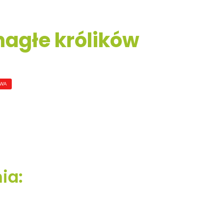
nagłe królików
OWA
ia: