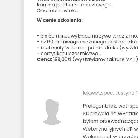
Kamica pęcherza moczowego.
Ciało obce w oku.
W cenie szkolenia:
- 3 x 60 minut wykładu na żywo wraz z mo
- aż 60 dni nieograniczonego dostępu do 
- materiały w formie pdf do druku (wysył
- certyfikat uczestnictwa.
Cena:
199,00zł (Wystawiamy fakturę VAT
lek.wet.spec. Justyna
Prelegent: lek. wet. 
Studiowała na Wydzial
byłam przewodniczącą
Weterynaryjnych UP w Lu
Wolontariat w przychod