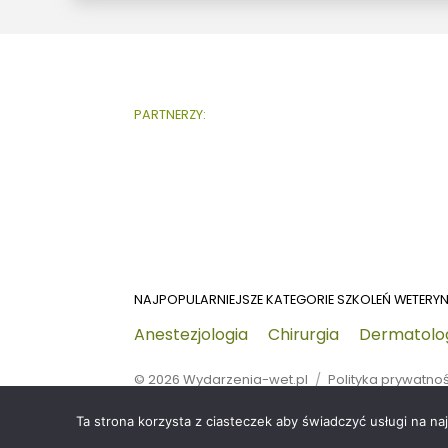
PARTNERZY:
NAJPOPULARNIEJSZE KATEGORIE SZKOLEŃ WETERY
Anestezjologia
Chirurgia
Dermatolo
© 2026
Wydarzenia-wet.pl
Polityka prywatno
Ta strona korzysta z ciasteczek aby świadczyć usługi na na