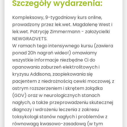
Szczegóły wydarzenia:
Kompleksowy, 9-tygodniowy kurs online,
prowadzony przez lek.wet. Magdalenę West i
lek.wet. Patrycję Zimmermann - założycielki
NEWGRADVETS.
W ramach tego intensywnego kursu (zawiera
ponad 20h nagrań wideo!) omawiamy
wszystkie informacje niezbędne Ci do
opanowania zaburzeń elektrolitowych i
kryzysu Addisona, zaopiekowania się
pacjentem z niedrożnością cewki moczowej, z
ostrym rozszerzeniem i skrętem żołądka
(GDV) oraz w neurologicznych stanach
nagłych, a także przeprowadzeniu skutecznej
diagnozy i wdrożeniu leczenia z zakresu
toksykologii stanów nagłych i problemów z
równowagą kwasowo-zasadową (w tym