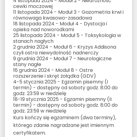
4 listopada 2024 - Moduł 2 - Niedrożność
cewki moczowej
11 listopada 2024 - Moduł 3 - Gazometria krwi i
równowaga kwasowo-zasadowa
18 listopada 2024 - Moduł 4 - Dystocja i
opieka nad noworodkami
25 listopada 2024 - Moduł 5 - Toksykologia w
stanach nagłych
2 grudnia 2024 - Moduł 6 - Kryzys Addisona
czyli ostra niewydolność nadnerczy
9 grudnia 2024 - Moduł 7 - Neurologiczne
stany nagłe
16 grudnia 2024 - Moduł 8 - Ostre
rozszerzenie i skręt żołądka (GDV)
4-5 stycznia 2025 - Egzamin pisemny (I
termin) - dostępny od soboty godz. 8:00 do
godz. 23:59 w niedzielę
18-19 stycznia 2025 - Egzamin pisemny (II
termin) - dostępny od soboty godz. 8:00 do
godz. 23:59 w niedzielę
Kurs kończy się egzaminem (dwa terminy),
którego zdanie nagradzane jest imiennym
certyfikatem.