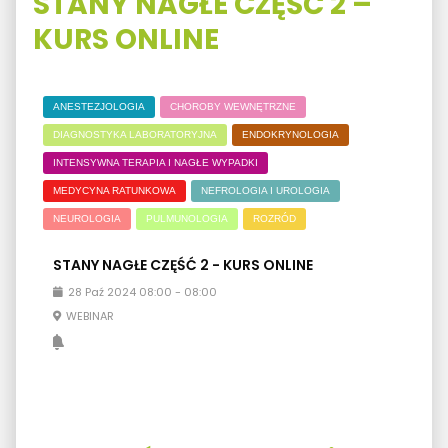
STANY NAGŁE CZĘŚĆ 2 –
KURS ONLINE
ANESTEZJOLOGIA
CHOROBY WEWNĘTRZNE
DIAGNOSTYKA LABORATORYJNA
ENDOKRYNOLOGIA
INTENSYWNA TERAPIA I NAGŁE WYPADKI
MEDYCYNA RATUNKOWA
NEFROLOGIA I UROLOGIA
NEUROLOGIA
PULMUNOLOGIA
ROZRÓD
STANY NAGŁE CZĘŚĆ 2 - KURS ONLINE
28
Paź
2024
08:00
-
08:00
WEBINAR