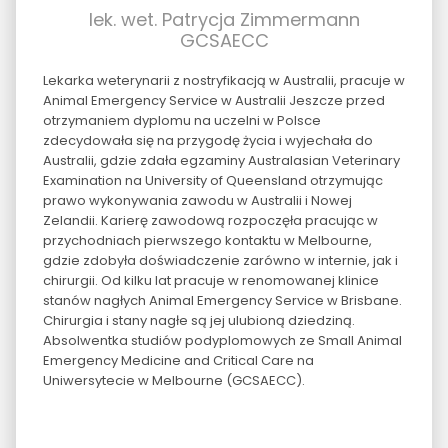
lek. wet. Patrycja Zimmermann
GCSAECC
Lekarka weterynarii z nostryfikacją w Australii, pracuje w
Animal Emergency Service w Australii Jeszcze przed
otrzymaniem dyplomu na uczelni w Polsce
zdecydowała się na przygodę życia i wyjechała do
Australii, gdzie zdała egzaminy Australasian Veterinary
Examination na University of Queensland otrzymując
prawo wykonywania zawodu w Australii i Nowej
Zelandii. Karierę zawodową rozpoczęła pracując w
przychodniach pierwszego kontaktu w Melbourne,
gdzie zdobyła doświadczenie zarówno w internie, jak i
chirurgii. Od kilku lat pracuje w renomowanej klinice
stanów nagłych Animal Emergency Service w Brisbane.
Chirurgia i stany nagłe są jej ulubioną dziedziną.
Absolwentka studiów podyplomowych ze Small Animal
Emergency Medicine and Critical Care na
Uniwersytecie w Melbourne (GCSAECC).