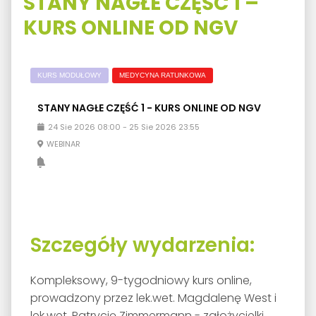
STANY NAGŁE CZĘŚĆ 1 –
KURS ONLINE OD NGV
KURS MODUŁOWY
MEDYCYNA RATUNKOWA
STANY NAGŁE CZĘŚĆ 1 - KURS ONLINE OD NGV
24
Sie
2026
08:00
-
25
Sie
2026
23:55
WEBINAR
Szczegóły wydarzenia:
Kompleksowy, 9-tygodniowy kurs online,
prowadzony przez lek.wet. Magdalenę West i
lek.wet. Patrycję Zimmermann - założycielki