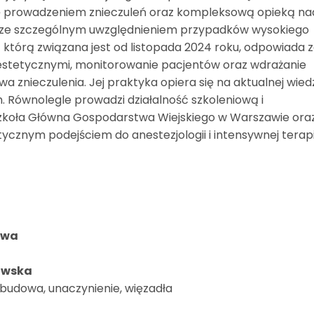
ię prowadzeniem znieczuleń oraz kompleksową opieką na
 ze szczególnym uwzględnieniem przypadków wysokiego
 z którą związana jest od listopada 2024 roku, odpowiada 
estetycznymi, monitorowanie pacjentów oraz wdrażanie
znieczulenia. Jej praktyka opiera się na aktualnej wied
. Równolegle prowadzi działalność szkoleniową i
Szkoła Główna Gospodarstwa Wiejskiego w Warszawie ora
ktycznym podejściem do anestezjologii i intensywnej terapi
dowa
łowska
– budowa, unaczynienie, więzadła