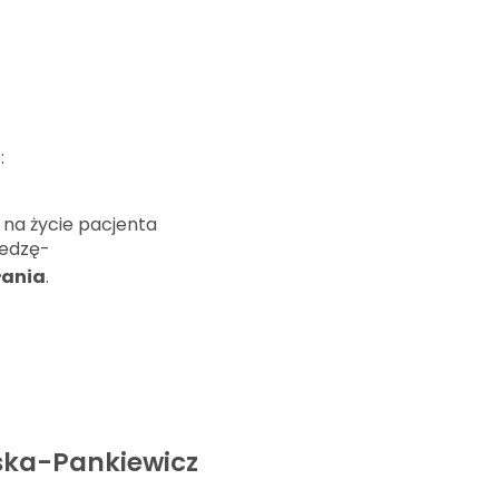
:
 na życie pacjenta
iedzę-
łania
.
ńska-Pankiewicz