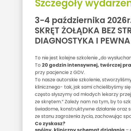
Szczegóły wydarzen
3-4 października 2026r
SKRĘT ŻOŁĄDKA BEZ ST
DIAGNOSTYKA I PEWNA
To nie jest kolejne szkolenie „do wysłuchan
To
20 godzin intensywnej, twórczej pr
przy pacjencie z GDV.
To nasze autorskie szkolenie, stworzyliś
klinicznego- tak, jak sami chcielibyśmy s
często słyszymy od młodych lekarzy przejmu
ze skrętem.” Zależy nam na tym, by to szk
świadome, konstruktywne działanie oraz s
ze stanu zagrożenia życia, zachowując spo
Co zyskasz?
spójny, kliniczny schemat działania
– 