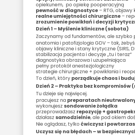
opiekunem, po opiekę pooperacyjną
pewność w diagnostyce
– RTG, objawy k
realne umiejętności chirurgiczne
– rep
zrozumienie powikłań i decyzji krytyc
Dzień 1 – Myślenie kliniczne (sobota)
Zaczynamy od fundamentów, ale szybko p
anatomia i patofizjologia GDV – tak, żeby
objawy kliniczne i stany krytyczne (SIRS, D
stabilizacja pacjenta i decyzje „tu i teraz”
diagnostyka obrazowa i uzupełniająca
pełny protokół anestezjologiczny
strategie chirurgiczne + powikłania i reop
To dzień, który
porządkuje chaos i budu
Dzień 2 – Praktyka bez kompromisów (
Tu dzieje się najwięcej.
pracujesz na
preparatach nieutrwalon
wykonujesz
sondowanie żołądka
przeprowadzasz
repozycję + gastropek
działasz
samodzielnie
, ale pod okiem d
Nie oglądasz, tylko
ćwiczysz i powtarzas
Uczysz się na błędach – w bezpieczny