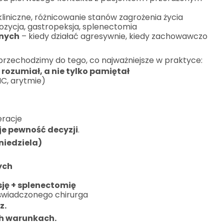
liniczne, różnicowanie stanów zagrożenia życia
ozycja, gastropeksja, splenectomia
znych
– kiedy działać agresywnie, kiedy zachowawczo
rzechodzimy do tego, co najważniejsze w praktyce:
ś
rozumiał, a nie tylko pamiętał
IC, arytmie)
eracje
je pewność decyzji
.
niedziela)
ych
sję + splenectomię
oświadczonego chirurga
z.
ch warunkach.