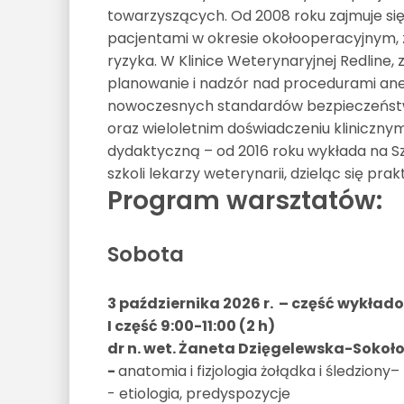
towarzyszących. Od 2008 roku zajmuje s
pacjentami w okresie okołooperacyjnym,
ryzyka. W Klinice Weterynaryjnej Redline,
planowanie i nadzór nad procedurami an
nowoczesnych standardów bezpieczeństwa 
oraz wieloletnim doświadczeniu klinicznym
dydaktyczną – od 2016 roku wykłada na 
szkoli lekarzy weterynarii, dzieląc się pra
Program warsztatów:
Sobota
3 października 2026 r. – część wykła
I część 9:00-11:00 (2 h)
dr n. wet. Żaneta Dzięgelewska-Soko
-
anatomia i fizjologia żołądka i śledziony
- etiologia, predyspozycje