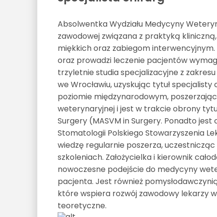
Absolwentka Wydziału Medycyny Weteryna
zawodowej związana z praktyką kliniczną,
miękkich oraz zabiegom interwencyjnym. 
oraz prowadzi leczenie pacjentów wymagaj
trzyletnie studia specjalizacyjne z zakres
we Wrocławiu, uzyskując tytuł specjalisty
poziomie międzynarodowym, poszerzając 
weterynaryjnej i jest w trakcie obrony ty
Surgery (MASVM in Surgery. Ponadto jest c
Stomatologii Polskiego Stowarzyszenia Le
wiedzę regularnie poszerza, uczestniczą
szkoleniach. Założycielka i kierownik cało
nowoczesne podejście do medycyny weter
pacjenta. Jest również pomysłodawczynią
które wspiera rozwój zawodowy lekarzy wet
teoretyczne.