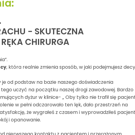
ia:
.
RACHU - SKUTECZNA
 RĘKA CHIRURGA
ia”.
acy
, która realnie zmienia sposób, w jaki podejmujesz decy
my je od podstaw na bazie naszego doświadczenia
ię tego uczyć na początku naszej drogi zawodowej. Bardzo
jących dyżur w klinice- „ Oby tylko nie trafił się pacjen
olenie w pełni odczarowało ten lęk, dało przestrzeń na
atysfakcję, że wygrałeś z czasem i wyprowadziłeś pacjen
kój i opanowanie.
od pierwszego kontaktu z pacjentem i przerażonym