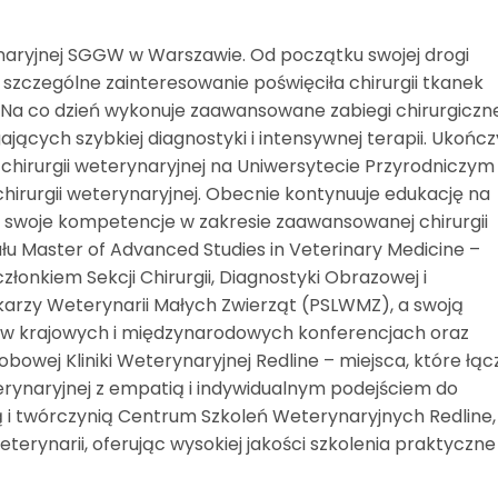
ryjnej SGGW w Warszawie. Od początku swojej drogi
 szczególne zainteresowanie poświęciła chirurgii tkanek
Na co dzień wykonuje zaawansowane zabiegi chirurgiczn
ących szybkiej diagnostyki i intensywnej terapii. Ukończ
u chirurgii weterynaryjnej na Uniwersytecie Przyrodniczym
 chirurgii weterynaryjnej. Obecnie kontynuuje edukację na
swoje kompetencje w zakresie zaawansowanej chirurgii
tułu Master of Advanced Studies in Veterinary Medicine –
złonkiem Sekcji Chirurgii, Diagnostyki Obrazowej i
karzy Weterynarii Małych Zwierząt (PSLWMZ), a swoją
c w krajowych i międzynarodowych konferencjach oraz
dobowej Kliniki Weterynaryjnej Redline – miejsca, które łąc
ynaryjnej z empatią i indywidualnym podejściem do
 i twórczynią Centrum Szkoleń Weterynaryjnych Redline,
erynarii, oferując wysokiej jakości szkolenia praktyczne 