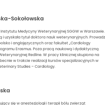
wska-Sokołowska
ch Instytutu Medycyny Weterynaryjnej SGGW w Warszawie
 i uzyskała tytuł doktora nauk weterynaryjnych. Prowadz
 polsko i anglojęzycznych oraz fakultet „Cardiology
programu Erasmus. Poza pracą naukową i dydaktyczną
 Weterynaryjnej Redline. W pracy klinicznej skupiona na
becnie w trakcie realizacji kursów specjalizacyjnych w
erinary Studies – Cardiology.
ńska
ący się w anestezjologii i terapii bólu zwierząt