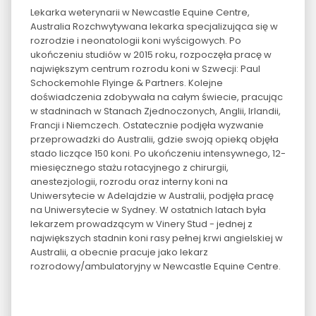
Lekarka weterynarii w Newcastle Equine Centre,
Australia Rozchwytywana lekarka specjalizująca się w
rozrodzie i neonatologii koni wyścigowych. Po
ukończeniu studiów w 2015 roku, rozpoczęła pracę w
największym centrum rozrodu koni w Szwecji: Paul
Schockemohle Flyinge & Partners. Kolejne
doświadczenia zdobywała na całym świecie, pracując
w stadninach w Stanach Zjednoczonych, Anglii, Irlandii,
Francji i Niemczech. Ostatecznie podjęła wyzwanie
przeprowadzki do Australii, gdzie swoją opieką objęła
stado liczące 150 koni. Po ukończeniu intensywnego, 12-
miesięcznego stażu rotacyjnego z chirurgii,
anestezjologii, rozrodu oraz interny koni na
Uniwersytecie w Adelajdzie w Australii, podjęła pracę
na Uniwersytecie w Sydney. W ostatnich latach była
lekarzem prowadzącym w Vinery Stud - jednej z
największych stadnin koni rasy pełnej krwi angielskiej w
Australii, a obecnie pracuje jako lekarz
rozrodowy/ambulatoryjny w Newcastle Equine Centre.