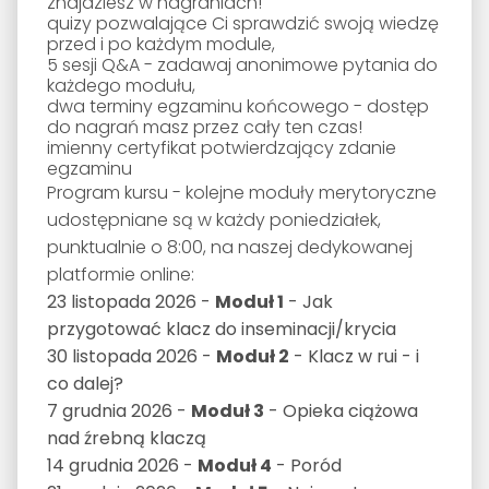
znajdziesz w nagraniach!
q
uizy pozwalające Ci sprawdzić swoją wiedzę
przed i po każdym module,
5 sesji Q&A - zadawaj anonimowe pytania do
każdego modułu,
dwa terminy egzaminu końcowego - dostęp
do nagrań masz przez cały ten czas!
i
mienny certyfikat potwierdzający zdanie
egzaminu
Program kursu - kolejne moduły merytoryczne
udostępniane są w każdy poniedziałek,
punktualnie o 8:00, na naszej dedykowanej
platformie online:
23 listopada 2026 -
Moduł 1
- Jak
przygotować klacz do inseminacji/krycia
30 listopada 2026 -
Moduł 2
- Klacz w rui - i
co dalej?
7 grudnia 2026 -
Moduł 3
- Opieka ciążowa
nad źrebną klaczą
14 grudnia 2026 -
Moduł 4
- Poród