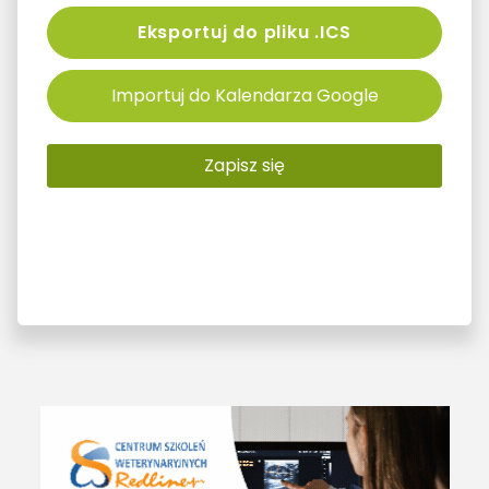
Eksportuj do pliku .ICS
Importuj do Kalendarza Google
Zapisz się