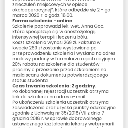
znieczuleń miejscowych w opiece
okołooperacyjnej”, które odbędzie się 2 - go
marca 2026 r. o godz. 18.00.
Forma szkolenia - online
Szkolenie poprowadzi lek. wet. Anna Goc,
która specjalizuje się w anestezjologii,
intensywnej terapii i leczeniu bólu.
Koszt szkolenia wynosi 269 zł. Faktura w
kwocie 269 zł zostanie wystawiona po
przeprowadzeniu szkolenia i wysłana na adres
mailowy podany w formularzu rejestracyjnym.
20% rabatu na szkolenie dla studentów -
prosimy o przesłanie przed szkoleniem na
maila scanu dokumentu potwierdzającego
status studenta.
Czas trwania szkolenia: 2 godziny.
Po dokonanej rejestracji uczestnik otrzyma
link do szkolenia na adres e-mail.
Po ukończeniu szkolenia uczestnik otrzyma
zaświadczenie oraz uzyska punkty edukacyjne
zgodnie z Uchwałą nr 35/2018/VII z dnia 7
grudnia 2018 r. w sprawie dobrowolnego
ustawicznego kształcenia lekarzy weterynarii.