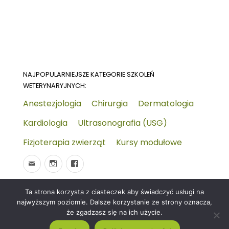
NAJPOPULARNIEJSZE KATEGORIE SZKOLEŃ
WETERYNARYJNYCH:
Anestezjologia
Chirurgia
Dermatologia
Kardiologia
Ultrasonografia (USG)
Fizjoterapia zwierząt
Kursy modułowe
Ta strona korzysta z ciasteczek aby świadczyć usługi na
© 2026
Wydarzenia-wet.pl
Polityka prywatności i
najwyższym poziomie. Dalsze korzystanie ze strony oznacza,
RODO
Czym jest strona KALENDARZ WYDARZEŃ
że zgadzasz się na ich użycie.
WETERYNARYJNYCH?