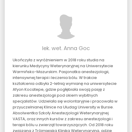
lek. wet. Anna Goc
Ukończyła z wyróżnieniem w 2018 roku studia na
kierunku Medycyny Weterynaryjnej na Uniwersytecie
Warmińsko-Mazurskim. Pasjonatka anestezjologii,
intensywnej terapii i leczenia bólu. W trakcie
kształcenia odbyła 2-letnią wymianę na uniwersytecie
Afyon Kocatepe, gdzie pogłębiała swoją pasję z
zakresu anestezjologii pod okiem wybitnych
specjalistów. Udzielała się wolontaryjnie i pracowała w
przyuczelnianej Klinice na Uludag University w Bursie.
Absolwentka Szkoły Anestezjologii Weterynaryjnej
VASTA, oraz innych kursów z zakresu anestezjologii i
terapii bólu u zwierząt towarzyszących. Od 2018 roku
związana z Trójmiejską Kliniką Weterynaryjną, gdzie