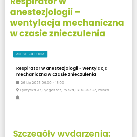
Respirator w
anestezjologii –
wentylacja mechaniczna
w czasie znieczulenia
ANESTEZJOLOGIA
Respirator w anestezjologii - wentylacja
mechaniczna w czasie znieczulenia
26
Lip
2025
09:00
-
18:00
Łęczycka 37, Bydgoszcz, Polska, BYDGOSZCZ, Polska
Szczegóły wydarzenia: