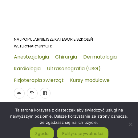
NAJPOPULARNIEJSZE KATEGORIE SZKOLEŃ
WETERYNARYJNYCH:
Anestezjologia
Chirurgia
Dermatologia
Kardiologia
Ultrasonografia (USG)
Fizjoterapia zwierząt
Kursy modułowe
Ta strona korzysta z ciasteczek aby świadczyć usługi na
© 2026
Wydarzenia-wet.pl
Polityka prywatności i
najwyższym poziomie. Dalsze korzystanie ze strony oznacza,
RODO
Czym jest strona KALENDARZ WYDARZEŃ
że zgadzasz się na ich użycie.
WETERYNARYJNYCH?
Zgoda
Polityka prywatności