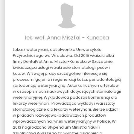
lek. wet. Anna Misztal - Kunecka
Lekarz weterynarii, absolwentka Uniwersytetu
Przyrodniczego we Wrocławiu. Od 2015 właścicielka
firmy DentalVet Anna Misztal-Kunecka w Szczecinie,
świadcząca usługi w zakresie stomatologii psów i
kotów. W swojej pracy szczególnie interesuje się
procesami gojenia i regeneracji kości, periodontologią
i ortodoncją weterynaryjną. Autorka licznych artykułów
w czasopismach naukowych dotyczących stomatologii
weterynaryjnej. Wykładowca podczas konferencji dla
lekarzy weterynarii. Prowadząca wykłady i warsztaty
stomatologiczne dla lekarzy weterynarii. Bierze udział
w pracach rozwojowo-badawczych produktów
wprowadzanych na rynek weterynaryjny w Polsce. W
2013 nagrodzona Stypendium Ministra Nauki i
Szkolnictwa Wyższego za wybitne osiągnięcia