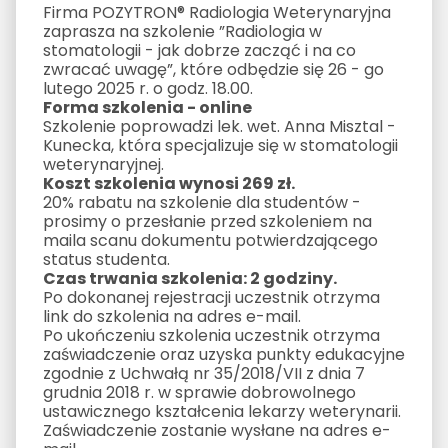
Firma POZYTRON® Radiologia Weterynaryjna
zaprasza na szkolenie ”Radiologia w
stomatologii - jak dobrze zacząć i na co
zwracać uwagę”, które odbędzie się 26 - go
lutego 2025 r. o godz. 18.00.
Forma szkolenia - online
Szkolenie poprowadzi lek. wet. Anna Misztal -
Kunecka, która specjalizuje się w stomatologii
weterynaryjnej.
Koszt szkolenia wynosi 269 zł.
20% rabatu na szkolenie dla studentów -
prosimy o przesłanie przed szkoleniem na
maila scanu dokumentu potwierdzającego
status studenta.
Czas trwania szkolenia: 2 godziny.
Po dokonanej rejestracji uczestnik otrzyma
link do szkolenia na adres e-mail.
Po ukończeniu szkolenia uczestnik otrzyma
zaświadczenie oraz uzyska punkty edukacyjne
zgodnie z Uchwałą nr 35/2018/VII z dnia 7
grudnia 2018 r. w sprawie dobrowolnego
ustawicznego kształcenia lekarzy weterynarii.
Zaświadczenie zostanie wysłane na adres e-