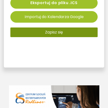
Eksportuj do pliku .ICS
Importuj do Kalendarza Google
Zapisz się