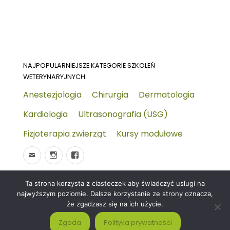
NAJPOPULARNIEJSZE KATEGORIE SZKOLEŃ
WETERYNARYJNYCH:
Anestezjologia
Chirurgia
Dermatologia
Kardiologia
Ultrasonografia (USG)
Fizjoterapia zwierząt
Kursy modułowe
Ta strona korzysta z ciasteczek aby świadczyć usługi na
© 2026
Wydarzenia-wet.pl
Polityka prywatności i
najwyższym poziomie. Dalsze korzystanie ze strony oznacza,
RODO
Czym jest strona KALENDARZ WYDARZEŃ
że zgadzasz się na ich użycie.
WETERYNARYJNYCH?
Zgoda
Polityka prywatności