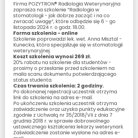
Firma POZYTRON® Radiologia Weterynaryjna
zaprasza na szkolenie ”Radiologia w
stomatologii - jak dobrze zacząć i na co
zwracać uwagę”, które odbędzie się 6 - go
listopada 2024 r. o godz. 18.00.
Forma szkolenia - online
Szkolenie poprowadzi lek. wet. Anna Misztal -
Kunecka, która specjalizuje się w stomatologii
weterynaryjnej.
Koszt szkolenia wynosi 269 zł.
20% rabatu na szkolenie dla studentów -
prosimy o przesłanie przed szkoleniem na
maila scanu dokumentu potwierdzającego
status studenta.
Czas trwania szkolenia: 2 godziny.
Po dokonanej rejestracji uczestnik otrzyma
link do szkolenia na adres e-mail.
Po ukończeniu szkolenia uczestnik otrzyma
zaświadczenie oraz uzyska punkty edukacyjne
zgodnie z Uchwałą nr 35/2018/VII z dnia 7
grudnia 2018 r. w sprawie dobrowolnego
ustawicznego kształcenia lekarzy weterynarii.
Zaświadczenie zostanie wysłane na adres e-