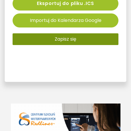
Eksportuj do pliku .ICS
Importuj do Kalendarza Google
Zapisz się