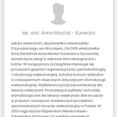
lek. wet. Anna Misztal - Kunecka
Lekarz weterynarii, absolwentka Uniwersytetu
Przyrodniczego we Wrocławiu. Od 2015 właścicielka
firmy DentalVet Anna Misztal-Kunecka w Szczecinie,
świadcząca usługi w zakresie stomatologii psów i
kotów. W swojej pracy szczególnie interesuje się
procesami gojenia i regeneracji kości, periodontologią
i ortodoncją weterynaryjną. Autorka licznych artykułów
w czasopismach naukowych dotyczących stomatologii
weterynaryjnej. Wykładowca podczas konferencji dla
lekarzy weterynarii. Prowadząca wykłady i warsztaty
stomatologiczne dla lekarzy weterynarii. Bierze udział
w pracach rozwojowo-badawczych produktów
wprowadzanych na rynek weterynaryjny w Polsce. W
2013 nagrodzona Stypendium Ministra Nauki i
Szkolnictwa Wyższego za wybitne osiągnięcia