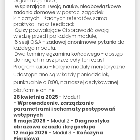
organizację nauki,
Wspierające Twoją naukę, nieobowiązkowe
zadania domowe
w postaci zagadek
klinicznych - żadnych referatów, sama
praktyka i nasz feedback
Quizy
pozwalające Ci sprawdzić swoją
wiedzę przed i po każdym module,
6
sesji Q&A -
zadawaj anonimowe pytania
do
każdego modułu,
Dwa terminy
egzaminu końcowego
- dostęp
do nagrań masz przez cały ten czas!
Program kursu - kolejne moduły merytoryczne
udostępniane są w każdy poniedziałek,
punktualnie o 8:00, na naszej dedykowanej
platformie online:
28 kwietnia 2025
- Moduł 1
-
Wprowadzenie, zarządzanie
parametrami i schematy postępowań
wstępnych
5 maja 2025
- Moduł 2 -
Diagnostyka
obrazowa czaszki i kręgosłupa
12 maja 2025
- Moduł 3 -
Kończyna
Piersiowa