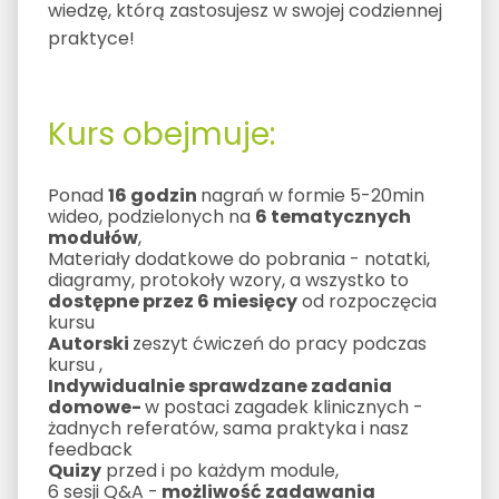
wiedzę, którą zastosujesz w swojej codziennej
praktyce!
Kurs obejmuje:
Ponad
16 godzin
nagrań w formie 5-20min
wideo, podzielonych na
6 tematycznych
modułów
,
Materiały dodatkowe do pobrania - notatki,
diagramy, protokoły wzory, a wszystko to
dostępne przez 6 miesięcy
od rozpoczęcia
kursu
Autorski
zeszyt ćwiczeń do pracy podczas
kursu ,
Indywidualnie sprawdzane zadania
domowe-
w postaci zagadek klinicznych -
żadnych referatów, sama praktyka i nasz
feedback
Quizy
przed i po każdym module,
6 sesji Q&A -
możliwość zadawania