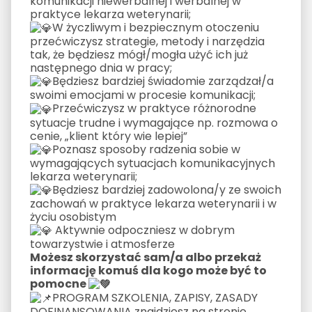
komunikacji niewerbalnej i werbalnej w
praktyce lekarza weterynarii;
W życzliwym i bezpiecznym otoczeniu
przećwiczysz strategie, metody i narzędzia
tak, że będziesz mógł/mogła użyć ich już
następnego dnia w pracy;
Będziesz bardziej świadomie zarządzał/a
swoimi emocjami w procesie komunikacji;
Przećwiczysz w praktyce różnorodne
sytuacje trudne i wymagające np. rozmowa o
cenie, „klient który wie lepiej”
Poznasz sposoby radzenia sobie w
wymagających sytuacjach komunikacyjnych
lekarza weterynarii;
Będziesz bardziej zadowolona/y ze swoich
zachowań w praktyce lekarza weterynarii i w
życiu osobistym
Aktywnie odpoczniesz w dobrym
towarzystwie i atmosferze
Możesz skorzystać sam/a albo przekaż
informację komuś dla kogo może być to
pomocne
PROGRAM SZKOLENIA, ZAPISY, ZASADY
DOFINANSOWANIA znajdziesz na stronie