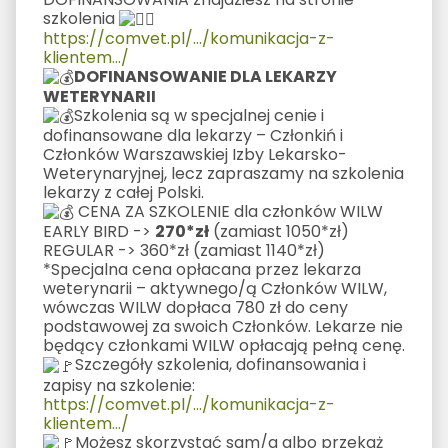
szkolenia
https://comvet.pl/.../komunikacja-z-
klientem.../
DOFINANSOWANIE DLA LEKARZY
WETERYNARII
Szkolenia są w specjalnej cenie i
dofinansowane dla lekarzy – Członkiń i
Członków Warszawskiej Izby Lekarsko-
Weterynaryjnej, lecz zapraszamy na szkolenia
lekarzy z całej Polski.
CENA ZA SZKOLENIE dla członków WILW
EARLY BIRD ->
270*zł
(zamiast 1050*zł)
REGULAR -> 360*zł (zamiast 1140*zł)
*Specjalna cena opłacana przez lekarza
weterynarii – aktywnego/ą Członków WILW,
wówczas WILW dopłaca 780 zł do ceny
podstawowej za swoich Członków. Lekarze nie
będący członkami WILW opłacają pełną cenę.
Szczegóły szkolenia, dofinansowania i
zapisy na szkolenie:
https://comvet.pl/.../komunikacja-z-
klientem.../
Możesz skorzystać sam/a albo przekaż