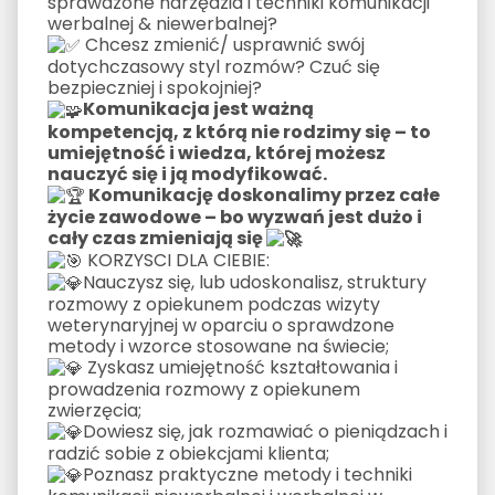
sprawdzone narzędzia i techniki komunikacji
werbalnej & niewerbalnej?
Chcesz zmienić/ usprawnić swój
dotychczasowy styl rozmów? Czuć się
bezpieczniej i spokojniej?
Komunikacja jest ważną
kompetencją, z którą nie rodzimy się – to
umiejętność i wiedza, której możesz
nauczyć się i ją modyfikować.
Komunikację doskonalimy przez całe
życie zawodowe – bo wyzwań jest dużo i
cały czas zmieniają się
KORZYSCI DLA CIEBIE:
Nauczysz się, lub udoskonalisz, struktury
rozmowy z opiekunem podczas wizyty
weterynaryjnej w oparciu o sprawdzone
metody i wzorce stosowane na świecie;
Zyskasz umiejętność kształtowania i
prowadzenia rozmowy z opiekunem
zwierzęcia;
Dowiesz się, jak rozmawiać o pieniądzach i
radzić sobie z obiekcjami klienta;
Poznasz praktyczne metody i techniki