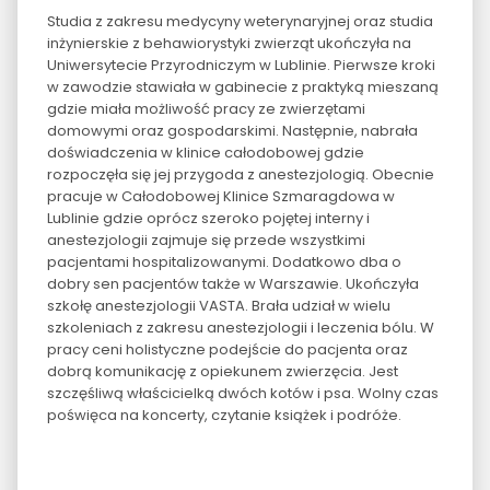
Studia z zakresu medycyny weterynaryjnej oraz studia
inżynierskie z behawiorystyki zwierząt ukończyła na
Uniwersytecie Przyrodniczym w Lublinie. Pierwsze kroki
w zawodzie stawiała w gabinecie z praktyką mieszaną
gdzie miała możliwość pracy ze zwierzętami
domowymi oraz gospodarskimi. Następnie, nabrała
doświadczenia w klinice całodobowej gdzie
rozpoczęła się jej przygoda z anestezjologią. Obecnie
pracuje w Całodobowej Klinice Szmaragdowa w
Lublinie gdzie oprócz szeroko pojętej interny i
anestezjologii zajmuje się przede wszystkimi
pacjentami hospitalizowanymi. Dodatkowo dba o
dobry sen pacjentów także w Warszawie. Ukończyła
szkołę anestezjologii VASTA. Brała udział w wielu
szkoleniach z zakresu anestezjologii i leczenia bólu. W
pracy ceni holistyczne podejście do pacjenta oraz
dobrą komunikację z opiekunem zwierzęcia. Jest
szczęśliwą właścicielką dwóch kotów i psa. Wolny czas
poświęca na koncerty, czytanie książek i podróże.