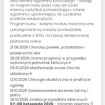
d
wa terminy egzaminu końcowego - dostęp
do nagrań masz przez cały ten czas!
i
mienny certyfikat potwierdzający zdanie
egzaminu i uprawniający do uzyskania
punktów edukacyjnych
Program kursu - kolejne moduły merytoryczne
udostępniane są w każdy poniedziałek,
punktualnie o 8:00, na naszej dedykowanej
platformie online:
21.09.2026
Choroby powiek, przydatków i
powierzchni oka
28.09.2026
Ocena prognozy w przypadku
wybranych jednostek klinicznych
05.10.2026
Manifestacje oczne chorób
układowych
12.10.2026
Chirurgia okulistyczna w praktyce
ogólnej
19.10.2026
Zaawansowane leczenie zaćmy i
jaskry
26.10.2026
Analiza przypadków klinicznych
07-08 listopada 2026
- Egzamin pisemny (1