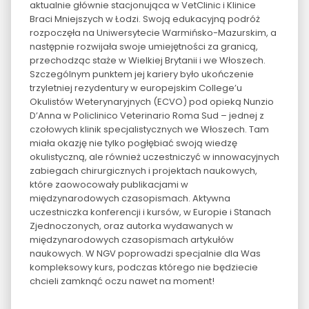
aktualnie głównie stacjonująca w VetClinic i Klinice
Braci Mniejszych w Łodzi. Swoją edukacyjną podróż
rozpoczęła na Uniwersytecie Warmińsko-Mazurskim, a
następnie rozwijała swoje umiejętności za granicą,
przechodząc staże w Wielkiej Brytanii i we Włoszech.
Szczególnym punktem jej kariery było ukończenie
trzyletniej rezydentury w europejskim College’u
Okulistów Weterynaryjnych (ECVO) pod opieką Nunzio
D’Anna w Policlinico Veterinario Roma Sud – jednej z
czołowych klinik specjalistycznych we Włoszech. Tam
miała okazję nie tylko pogłębiać swoją wiedzę
okulistyczną, ale również uczestniczyć w innowacyjnych
zabiegach chirurgicznych i projektach naukowych,
które zaowocowały publikacjami w
międzynarodowych czasopismach. Aktywna
uczestniczka konferencji i kursów, w Europie i Stanach
Zjednoczonych, oraz autorka wydawanych w
międzynarodowych czasopismach artykułów
naukowych. W NGV poprowadzi specjalnie dla Was
kompleksowy kurs, podczas którego nie będziecie
chcieli zamknąć oczu nawet na moment!