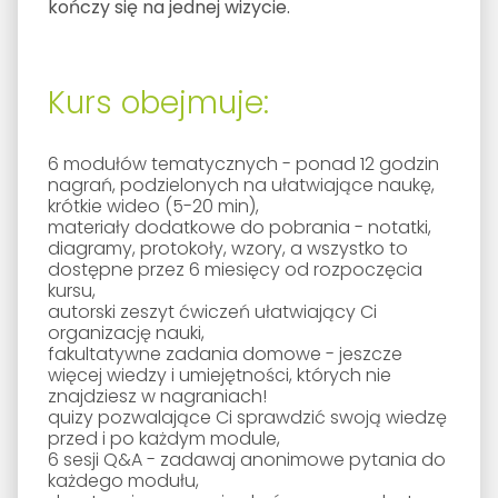
kończy się na jednej wizycie.
Kurs obejmuje:
6 modułów tematycznych - ponad 12 godzin
nagrań, podzielonych na ułatwiające naukę,
krótkie wideo (5-20 min),
m
ateriały dodatkowe do pobrania - notatki,
diagramy, protokoły, wzory, a wszystko to
dostępne przez 6 miesięcy od rozpoczęcia
kursu,
a
utorski zeszyt ćwiczeń ułatwiający Ci
organizację nauki,
f
akultatywne zadania domowe
- jeszcze
więcej wiedzy i umiejętności, których nie
znajdziesz w nagraniach!
q
uizy pozwalające Ci sprawdzić swoją wiedzę
przed i po każdym module,
6
sesji Q&A - zadawaj anonimowe pytania do
każdego modułu,