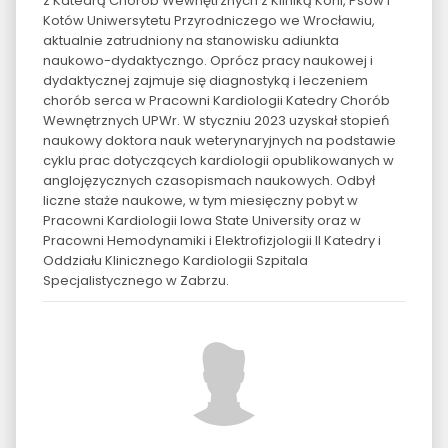
z Katedrą Chorób Wewnętrznych z Kliniką Koni, Psów i
Kotów Uniwersytetu Przyrodniczego we Wrocławiu,
aktualnie zatrudniony na stanowisku adiunkta
naukowo-dydaktyczngo. Oprócz pracy naukowej i
dydaktycznej zajmuje się diagnostyką i leczeniem
chorób serca w Pracowni Kardiologii Katedry Chorób
Wewnętrznych UPWr. W styczniu 2023 uzyskał stopień
naukowy doktora nauk weterynaryjnych na podstawie
cyklu prac dotyczących kardiologii opublikowanych w
anglojęzycznych czasopismach naukowych. Odbył
liczne staże naukowe, w tym miesięczny pobyt w
Pracowni Kardiologii Iowa State University oraz w
Pracowni Hemodynamiki i Elektrofizjologii II Katedry i
Oddziału Klinicznego Kardiologii Szpitala
Specjalistycznego w Zabrzu.