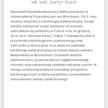
lek. wet. Justyn Gach
Absolwent Wydziału Medycyny Weterynaryjnej na
Uniwersytecie Przyrodniczym we Wrocławiu. Od 3. roku
studiów związany z kardiologią weterynaryjną. Swoją
wiedzę zdobywał i wciąż zdobywa od licznych
autorytetów tej dziedziny w Polsce oraz za granicą
(m.in. prof. Gerhard Wess). Odbył 7-miesięczny staż w
przychodni kardiologiczno-pulmonologicznej
VetCardia w Warszawie oraz staże na oddziale
kardiologii weterynaryjnej na Uniwersytecie Ludwika-
Maxymiliana w Monachium. Uczestnik studiów
doktoranckich, podczas których zgłębia tematykę
choroby zwyrodnieniowej zastawki mitralnej u psów. W
swojej codziennej praktyce konsultuje pacjentów
kardiologicznych a także pacjentów z przewlekłymi
schorzeniami układu oddechowego.