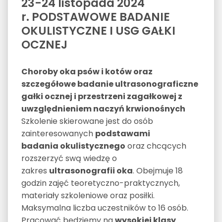
23-24 listopada 2024
r. PODSTAWOWE BADANIE
OKULISTYCZNE I USG GAŁKI
OCZNEJ
Choroby oka psów i kotów oraz
szczegółowe badanie ultrasonograficzne
gałki ocznej i przestrzeni zagałkowej z
uwzględnieniem naczyń krwionośnych
Szkolenie skierowane jest do osób
zainteresowanych
podstawami
badania
okulistycznego
oraz chcących
rozszerzyć swą wiedzę o
zakres
ultrasonografii oka
. Obejmuje 18
godzin zajęć teoretyczno-praktycznych,
materiały szkoleniowe oraz posiłki.
Maksymalna liczba uczestników to 16 osób.
Pracować będziemy na
wysokiej klasy