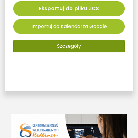
Eksportuj do pliku .ICS
Importuj do Kalendarza Google
Szczegóły