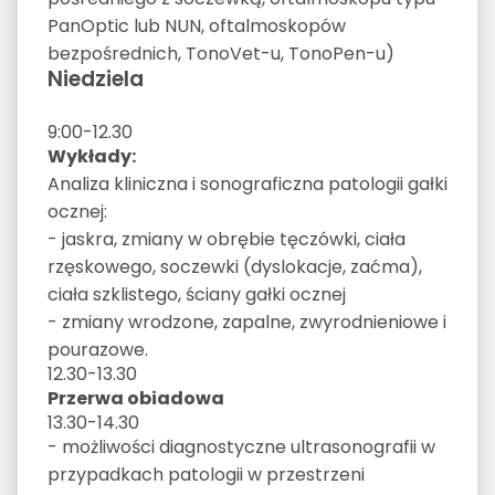
PanOptic lub NUN, oftalmoskopów
bezpośrednich, TonoVet-u, TonoPen-u)
Niedziela
9:00-12.30
Wykłady:
Analiza kliniczna i sonograficzna patologii gałki
ocznej:
- jaskra, zmiany w obrębie tęczówki, ciała
rzęskowego, soczewki (dyslokacje, zaćma),
ciała szklistego, ściany gałki ocznej
- zmiany wrodzone, zapalne, zwyrodnieniowe i
pourazowe.
12.30-13.30
Przerwa obiadowa
13.30-14.30
- możliwości diagnostyczne ultrasonografii w
przypadkach patologii w przestrzeni