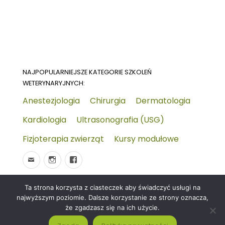
NAJPOPULARNIEJSZE KATEGORIE SZKOLEŃ
WETERYNARYJNYCH:
Anestezjologia
Chirurgia
Dermatologia
Kardiologia
Ultrasonografia (USG)
Fizjoterapia zwierząt
Kursy modułowe
Ta strona korzysta z ciasteczek aby świadczyć usługi na
© 2026
Wydarzenia-wet.pl
Polityka prywatności i
najwyższym poziomie. Dalsze korzystanie ze strony oznacza,
RODO
Czym jest strona KALENDARZ WYDARZEŃ
że zgadzasz się na ich użycie.
WETERYNARYJNYCH?