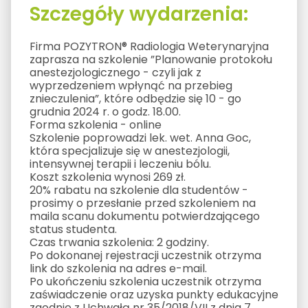
Szczegóły wydarzenia:
Firma POZYTRON® Radiologia Weterynaryjna
zaprasza na szkolenie ”Planowanie protokołu
anestezjologicznego - czyli jak z
wyprzedzeniem wpłynąć na przebieg
znieczulenia”, które odbędzie się 10 - go
grudnia 2024 r. o godz. 18.00.
Forma szkolenia - online
Szkolenie poprowadzi lek. wet. Anna Goc,
która specjalizuje się w anestezjologii,
intensywnej terapii i leczeniu bólu.
Koszt szkolenia wynosi 269 zł.
20% rabatu na szkolenie dla studentów -
prosimy o przesłanie przed szkoleniem na
maila scanu dokumentu potwierdzającego
status studenta.
Czas trwania szkolenia: 2 godziny.
Po dokonanej rejestracji uczestnik otrzyma
link do szkolenia na adres e-mail.
Po ukończeniu szkolenia uczestnik otrzyma
zaświadczenie oraz uzyska punkty edukacyjne
zgodnie z Uchwałą nr 35/2018/VII z dnia 7