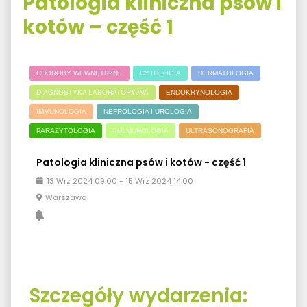
Patologia kliniczna psów i
kotów – część 1
CHOROBY WEWNĘTRZNE
CYTOLOGIA
DERMATOLOGIA
DIAGNOSTYKA LABORATORYJNA
ENDOKRYNOLOGIA
IMMUNOLOGIA
NEFROLOGIA I UROLOGIA
PARAZYTOLOGIA
PULMUNOLOGIA
ULTRASONOGRAFIA
Patologia kliniczna psów i kotów - część 1
13
Wrz
2024
09:00
-
15
Wrz
2024
14:00
Warszawa
Szczegóły wydarzenia: