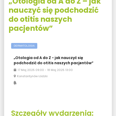
„Otologia od A do Z – jak
nauczyć się podchodzić
do otitis naszych
pacjentów”
DERMATOLOGIA
„Otologia od A do Z - jak nauczyć się
podchodzić do otitis naszych pacjentów”
17
Maj
2025
09:00
-
18
Maj
2025
13:00
Konstantynów Łódzki
Szczegóły wydarzenia: