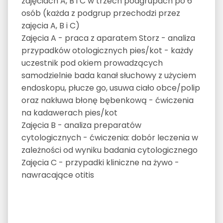
zajęciach A, B i C w trzech podgrupach po 6
osób (każda z podgrup przechodzi przez
zajęcia A, B i C)
Zajęcia A - praca z aparatem Storz - analiza
przypadków otologicznych pies/kot - każdy
uczestnik pod okiem prowadzących
samodzielnie bada kanał słuchowy z użyciem
endoskopu, płucze go, usuwa ciało obce/polip
oraz nakłuwa błonę bębenkową - ćwiczenia
na kadawerach pies/kot
Zajęcia B - analiza preparatów
cytologicznych - ćwiczenia: dobór leczenia w
zależności od wyniku badania cytologicznego
Zajęcia C - przypadki kliniczne na żywo -
nawracające otitis