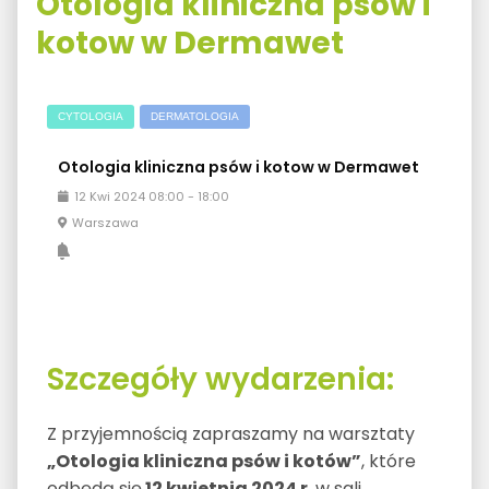
Otologia kliniczna psów i
kotow w Dermawet
CYTOLOGIA
DERMATOLOGIA
Otologia kliniczna psów i kotow w Dermawet
12
Kwi
2024
08:00
-
18:00
Warszawa
Szczegóły wydarzenia:
Z przyjemnością zapraszamy na warsztaty
„Otologia kliniczna psów i kotów”
, które
odbędą się
12 kwietnia 2024 r.
w sali