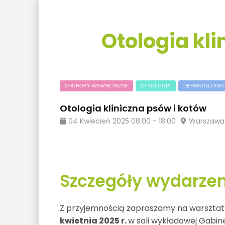
Otologia kli
CHOROBY WEWNĘTRZNE
CYTOLOGIA
DERMATOLOGIA
Otologia kliniczna psów i kotów
04
Kwiecień
2025
08:00
-
18:00
Warszawa
Szczegóły wydarzen
Z przyjemnością zapraszamy na warszta
kwietnia 2025 r.
w sali wykładowej Gabi