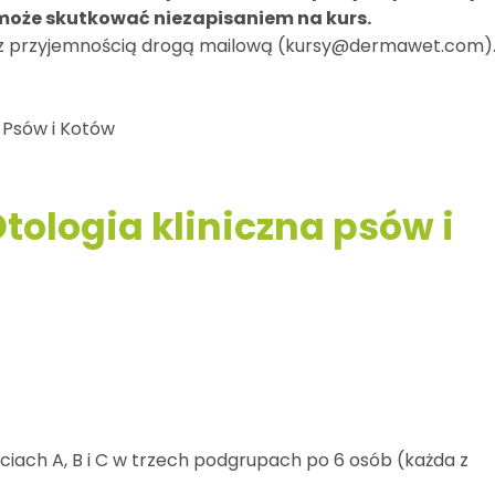
oże skutkować niezapisaniem na kurs.
 z przyjemnością drogą mailową (kursy@dermawet.com)
Psów i Kotów
tologia kliniczna psów i
ęciach A, B i C w trzech podgrupach po 6 osób (każda z