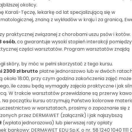
bliższej okolicy.
Karaś-Tęczę, lekarkę od lat specjalizującą się w
rmatologicznej, znaną z wykładów w kraju i za granicą, Ew
zy praktycznej związanej z chorobami uszu psów i kotów.
18 osób
, co gwarantuje wysoki stopień interakcji pomiędzy
tycznej części warsztatów. Program warsztatów znajdą
i skóry, by móc w pełni skorzystać z tego kursu.
 2300 zł brutto
płatne jednorazowo lub w dwóch ratach
czą około 18:00, przy czym godzina zakończenia zajęć może
ego, ile czasu będą wymagały zajęcia praktyczne i jak sil
wcą. W trakcie warsztatów przewidziane są przerwy kaw
nę. Na początku kursu otrzymują Państwo kolorowe materia
czestnictwo w warsztatach, prosimy o zapoznanie się z
onych przez DERMAWET (załącznik) i jak najszybszą
ł
(wpłata jednorazowa) lub pierwszej raty opłaty
ek bankowy: DERMAWET EDU Sp.K. o nr. 58 1240 1040 1111 0