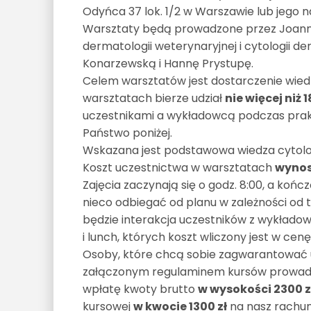
Odyńca 37 lok. 1/2 w Warszawie lub jego naj
Warsztaty będą prowadzone przez Joannę 
dermatologii weterynaryjnej i cytologii de
Konarzewską i Hannę Prystupę.
Celem warsztatów jest dostarczenie wied
warsztatach bierze udział
nie więcej niż 
uczestnikami a wykładowcą podczas prak
Państwo poniżej.
Wskazana jest podstawowa wiedza cytologi
Koszt uczestnictwa w warsztatach
wynosi
Zajęcia zaczynają się o godz. 8:00, a koń
nieco odbiegać od planu w zależności od t
będzie interakcja uczestników z wykłado
i lunch, których koszt wliczony jest w ce
Osoby, które chcą sobie zagwarantować u
załączonym regulaminem kursów prowadz
wpłatę kwoty brutto
w wysokości 2300 z
kursowej
w kwocie 1300 zł
na nasz rachun