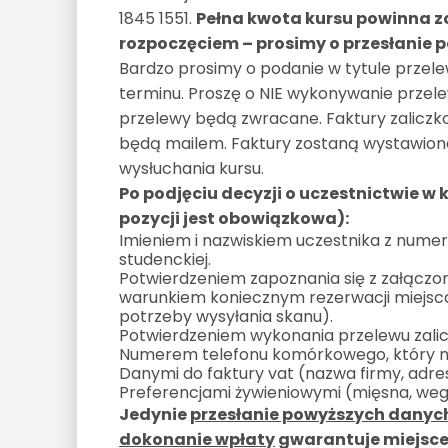
1845 1551.
Pełna kwota kursu powinna zo
rozpoczęciem – prosimy o przesłanie p
Bardzo prosimy o podanie w tytule przelew
terminu. Proszę o NIE wykonywanie przelew
przelewy będą zwracane. Faktury zaliczko
będą mailem. Faktury zostaną wystawione
wysłuchania kursu.
Po podjęciu decyzji o uczestnictwie w 
pozycji jest obowiązkowa):
Imieniem i nazwiskiem uczestnika z num
studenckiej.
Potwierdzeniem zapoznania się z załączon
warunkiem koniecznym rezerwacji miejsca
potrzeby wysyłania skanu).
Potwierdzeniem wykonania przelewu zaliczk
Numerem telefonu komórkowego, który m
Danymi do faktury vat (nazwa firmy, adres,
Preferencjami żywieniowymi (mięsna, weg
Jedynie
przesłanie powyższych danych
dokonanie wpłaty
gwarantuje miejsce 