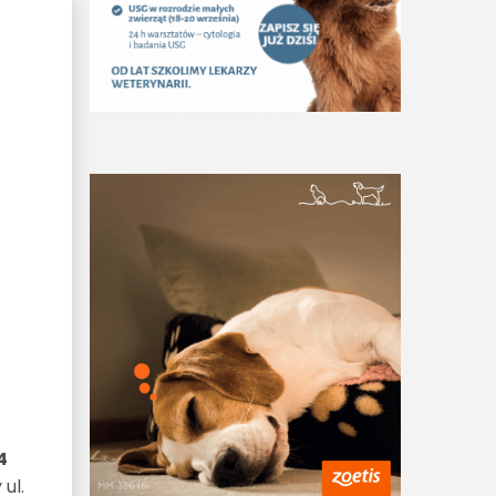
4
ul.