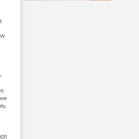
ę
 W
.
na
owe
ły.
011