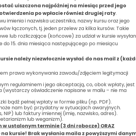
stać uiszczona najpóźniej na miesiąc przed jego
otwierdzenia po wpłacie również drugiej raty
.
u imienia i nazwiska uczestnika, nazwy kursu oraz jego
ów łączonych, tj. jeden przelew za kilka kursów. Takie
we lub rozliczające (końcowe) za udział w kursie wysyła
 do 15. dnia miesiąca następującego po miesiącu
kursie należy niezwłocznie wysłać do nas mail z (każd
erem prawa wykonywania zawodu/zdjęciem legitymacji
ym regulaminem i jego akceptacją, co, obok wpłaty, jest
 (wystarczy oświadczenie napisane w mailu – nie ma
i bądź pełnej wpłaty w formie pliku (np. PDF).
oże nam być przydatny w sytuacjach awaryjnych.
 NIP) lub faktury imiennej (imię, nazwisko, adres).
etarianizm lub weganizm).
 w ustalonym terminie (3 dni robocze) ORAZ
na kursie! Brak wysłania maila z powyższymi danym