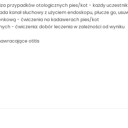
liza przypadków otologicznych pies/kot - każdy uczestnik
da kanał słuchowy z użyciem endoskopu, płucze go, usu
benkową - ćwiczenia na kadawerach pies/kot
nych - ćwiczenia: dobór leczenia w zależności od wyniku
nawracające otitis