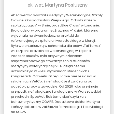
lek. wet. Martyna Posłuszny
Absolwentka wydziału Medycyny Weterynaryjnej Szkoły
Głównej Gospodarstwa Wiejskiego. Odbyła staże w
szpitalu „Jaggy” w Brnie, oraz „Blue Cross” w Londynie.
Brała udział w programie „Erazmus +” dzięki któremu
wyjechała na dwumiesięczne praktyki do
referencyjnego szpitala uniwersyteckiego w Murcji.
Była wolontariuszką w schronisku dla psów „TailTorrox”
w Hiszpanii oraz klinice weterynaryjnej w Tajlandii.
Podczas studiów była aktywnym członkiem
międzynarodowego stowarzyszenia studentów
medycyny weterynaryjnej IVSA, dzięki czemu
uczestniczyła w wielu wymianach studenckich i
kongresach. Od wielu lat regularnie bierze udział w
szkoleniach VetCo. Z nefrologią jest związana od
początku pracy w zawodzie. Od 2020 roku przyjmuje
przypadki nefrologiczne i urologiczne w Warszawskiej
przychodni SpecVet. Rok temu skończyła kurs
behawiorystyczny COAPE. Dodatkowo doktor Martyna
kończy doktorat w zakładzie Farmakologii i Toksykologii
na SGGW.