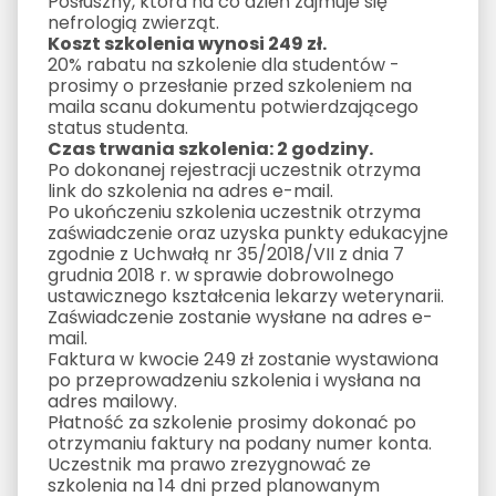
Posłuszny, która na co dzień zajmuje się
nefrologią zwierząt.
Koszt szkolenia wynosi 249 zł.
20% rabatu na szkolenie dla studentów -
prosimy o przesłanie przed szkoleniem na
maila scanu dokumentu potwierdzającego
status studenta.
Czas trwania szkolenia: 2 godziny.
Po dokonanej rejestracji uczestnik otrzyma
link do szkolenia na adres e-mail.
Po ukończeniu szkolenia uczestnik otrzyma
zaświadczenie oraz uzyska punkty edukacyjne
zgodnie z Uchwałą nr 35/2018/VII z dnia 7
grudnia 2018 r. w sprawie dobrowolnego
ustawicznego kształcenia lekarzy weterynarii.
Zaświadczenie zostanie wysłane na adres e-
mail.
Faktura w kwocie 249 zł zostanie wystawiona
po przeprowadzeniu szkolenia i wysłana na
adres mailowy.
Płatność za szkolenie prosimy dokonać po
otrzymaniu faktury na podany numer konta.
Uczestnik ma prawo zrezygnować ze
szkolenia na 14 dni przed planowanym