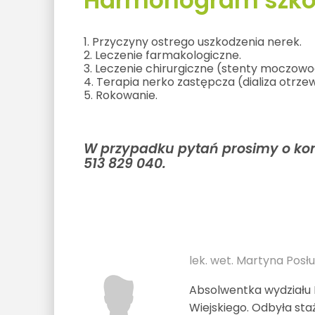
Harmonogram szkol
1. Przyczyny ostrego uszkodzenia nerek.
2. Leczenie farmakologiczne.
3. Leczenie chirurgiczne (stenty moczo
4. Terapia nerko zastępcza (dializa otrz
5. Rokowanie.
W przypadku pytań prosimy o kont
513 829 040.
lek. wet. Martyna Posł
Absolwentka wydziału
Wiejskiego. Odbyła staż