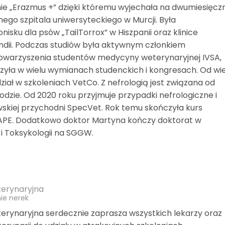
mie „Erazmus +” dzięki któremu wyjechała na dwumiesięcz
nego szpitala uniwersyteckiego w Murcji. Była
isku dla psów „TailTorrox” w Hiszpanii oraz klinice
andii. Podczas studiów była aktywnym członkiem
warzyszenia studentów medycyny weterynaryjnej IVSA,
czyła w wielu wymianach studenckich i kongresach. Od wie
dział w szkoleniach VetCo. Z nefrologią jest związana od
dzie. Od 2020 roku przyjmuje przypadki nefrologiczne i
skiej przychodni SpecVet. Rok temu skończyła kurs
PE. Dodatkowo doktor Martyna kończy doktorat w
 i Toksykologii na SGGW.
erynaryjna
ie nerek
rynaryjna serdecznie zaprasza wszystkich lekarzy oraz