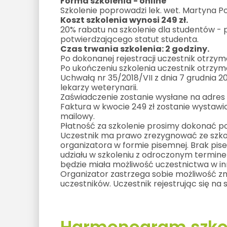
Forma szkolenia - online
Szkolenie poprowadzi lek. wet. Martyna Pos
Koszt szkolenia wynosi 249 zł.
20% rabatu na szkolenie dla studentów -
potwierdzającego statut studenta.
Czas trwania szkolenia: 2 godziny.
Po dokonanej rejestracji uczestnik otrzyma
Po ukończeniu szkolenia uczestnik otrzym
Uchwałą nr 35/2018/VII z dnia 7 grudnia 
lekarzy weterynarii.
Zaświadczenie zostanie wysłane na adres 
Faktura w kwocie 249 zł zostanie wystawi
mailowy.
Płatność za szkolenie prosimy dokonać p
Uczestnik ma prawo zrezygnować ze szko
organizatora w formie pisemnej. Brak pis
udziału w szkoleniu z odroczonym terminem
będzie miała możliwość uczestnictwa w in
Organizator zastrzega sobie możliwość zm
uczestników. Uczestnik rejestrując się na 