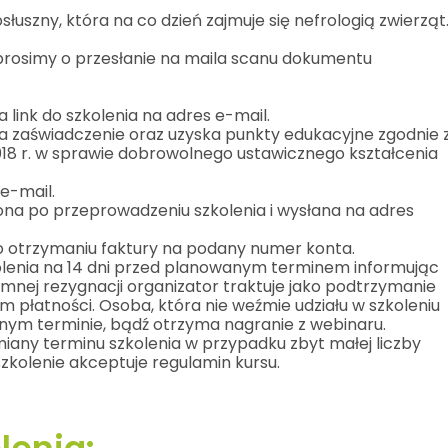
łuszny, która na co dzień zajmuje się nefrologią zwierząt
 prosimy o przesłanie na maila scanu dokumentu
 link do szkolenia na adres e-mail.
a zaświadczenie oraz uzyska punkty edukacyjne zgodnie 
2018 r. w sprawie dobrowolnego ustawicznego kształcenia
e-mail.
ona po przeprowadzeniu szkolenia i wysłana na adres
o otrzymaniu faktury na podany numer konta.
lenia na 14 dni przed planowanym terminem informując
emnej rezygnacji organizator traktuje jako podtrzymanie
 płatności. Osoba, która nie weźmie udziału w szkoleniu
nym terminie, bądź otrzyma nagranie z webinaru.
iany terminu szkolenia w przypadku zbyt małej liczby
szkolenie akceptuje regulamin kursu.