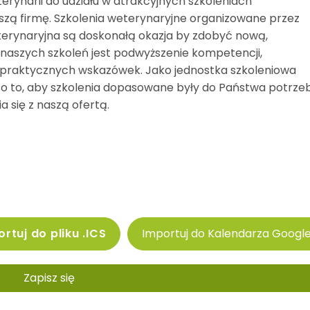
rynarii do udziału w atrakcyjnych szkoleniach
zą firmę. Szkolenia weterynaryjne organizowane przez
erynaryjna są doskonałą okazja by zdobyć nową,
naszych szkoleń jest podwyższenie kompetencji,
 praktycznych wskazówek. Jako jednostka szkoleniowa
 to, aby szkolenia dopasowane były do Państwa potrzeb
 się z naszą ofertą.
rtuj do pliku .ICS
Importuj do Kalendarza Googl
Zapisz się