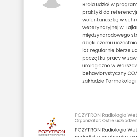
Brała udział w progra
praktyki do referencyj
wolontariuszką w schron
weterynaryjnej w Tajl
międzynarodowego sto
dzięki czemu uczestni
lat regularnie bierze u
początku pracy w zawo
urologiczne w Warszaw
behawiorystyczny COA
zakładzie Farmakologii
POZYTRON Radiologia Wet
Organizator: Ostre uszkodzen
POZYTRON Radiologia Wete