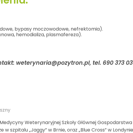
enia:
wodowe, bypasy moczowodowe, nefrektomia).
ewnowa, hemodializa, plasmafereza).
akt: weterynaria@pozytron.pl, tel. 690 373 03
uszny
 Medycyny Weterynaryjnej Szkoły Głównej Gospodarstwa
e w szpitalu „Jaggy” w Brnie, oraz „Blue Cross” w Londynie