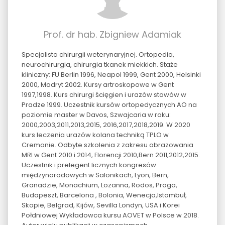
Prof. dr hab. Zbigniew Adamiak
Specjalista chirurgii weterynaryjnej. Ortopedia,
neurochirurgia, chirurgia tkanek miekkich. Staże
kliniczny: FU Berlin 1996, Neapol 1999, Gent 2000, Helsinki
2000, Madryt 2002. Kursy artroskopowe w Gent
1997,1998. Kurs chirurgi ścięgien i urazów stawów w
Pradze 1999. Uczestnik kursów ortopedycznych AO na
poziomie master w Davos, Szwajcaria w roku:
2000,2003,2011,2013,2015, 2016,2017,2018,2019. W 2020
kurs leczenia urazów kolana techniką TPLO w
Cremonie. Odbyte szkolenia z zakresu obrazowania
MRI w Gent 2010 i 2014, Florencji 2010,Bern 2011,2012,2015.
Uczestnik i prelegent licznych kongresów
międzynarodowych w Salonikach, Lyon, Bern,
Granadzie, Monachium, Lozanna, Rodos, Praga,
Budapeszt, Barcelona , Bolonia, Wenecja,Istambuł,
Skopie, Belgrad, Kijów, Sevilla Londyn, USA i Korei
Połdniowej Wykładowca kursu AOVET w Polsce w 2018.