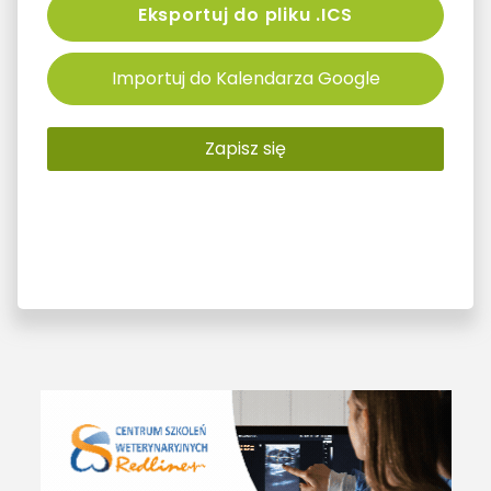
Eksportuj do pliku .ICS
Importuj do Kalendarza Google
Zapisz się