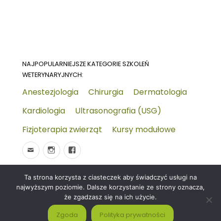
NAJPOPULARNIEJSZE KATEGORIE SZKOLEŃ
WETERYNARYJNYCH:
Anestezjologia
Chirurgia
Dermatologia
Kardiologia
Ultrasonografia (USG)
Fizjoterapia zwierząt
Kursy modułowe
Ta strona korzysta z ciasteczek aby świadczyć usługi na
© 2026
Wydarzenia-wet.pl
Polityka prywatności i
najwyższym poziomie. Dalsze korzystanie ze strony oznacza,
RODO
Czym jest strona KALENDARZ WYDARZEŃ
że zgadzasz się na ich użycie.
WETERYNARYJNYCH?
Zgoda
Polityka prywatności