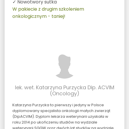
✓ Nowotwory sutka
W pakiecie z drugim szkoleniem
onkologicznym - taniej!
lek. wet. Katarzyna Purzycka Dip. ACVIM
(Oncology)
Katarzyna Purzycka to pierwszy i jedyny w Polsce
dyplomowany specjalista onkologii małych zwierząt
(DipACVIM). Dyplom lekarza weterynarii uzyskała w
roku 2014 po ukończeniu studiów na wydziale
weterynarii SGGW oraz dwóch lat studiów na wydziale