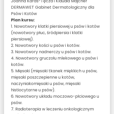
Joanna Karaś-Tęcza i Klaudia Majcher
DERMAWET Gabinet Dermatologiczny dla
Psów i Kotów
Plan kursu:
1. Nowotwory klatki piersiowej u psów i kotów
(nowotwory płuc, śródpiersia i klatki
piersiowej).
2. Nowotwory kości u psów i kotów.
3. Nowotwory nadnerczy u psów i kotów.
4. Nowotwory gruczołu mlekowego u psów i
kotów.
5. Mięsaki (mięsaki tkanek miękkich u psów,
mięsaki poszczepienne u kotów,
naczyniakomięsaki u psów, mięsaki
histiocytarne u psów).
6. Nowotwory układu moczowo-płciowego u
psów.
7. Radioterapia w leczeniu onkologicznym